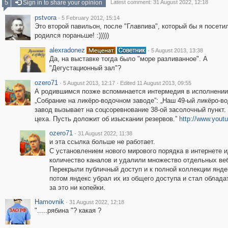
5
Sign in to share your opinion
Latest comment: 31 August 2022, 12:18
pstvora
·
5 February 2012, 15:14
Это второй павильон, после "Главпива", который бы я посети
родился пораньше! :)))))
alexradonez
·
5 August 2013, 13:38
Да, на выставке тогда было "море разливанное". А
"Дегустационный зал"?
ozero71
·
·
5 August 2013, 12:17
Edited 11 August 2013, 09:55
А родившимся позже вспоминается интермедия в исполнении
„Собрание на ликёро-водочном заводе”: „Наш 49-ый ликёро-в
завод вызывает на соцсоревнование 38-ой засолочный пункт.
цеха. Пусть доложит об изыскании резервов.”
http://www.you
ozero71
·
31 August 2022, 11:38
и эта ссылка больше не работает.
С установлением нового мирового порядка в интернете и
количество каналов и удалили множество отдельных веб
Перекрыли публичный доступ и к полной коллекции янде
потом яндекс убрал их из общего доступа и стал облада
за это ни копейки.
Hamovnik
·
31 August 2022, 12:18
".....рябина "? какая ?