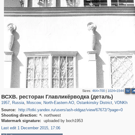
Sizes:
464×700
|
1024×1544
W
319,779
1,406,154
8,286
24,488
29,243
250
13,481
148
8,293
48
ВСХВ. ресторан Главликёрводка (деталь)
1957
,
Russia
,
Moscow
,
North-Eastern AO
,
Ostankinsky District
,
VDNKh
Source:
http://fotki.yandex.ru/users/ash-oldgaz/view/67672/?page=0
Shooting direction:
northwest

Watermark signature:
uploaded by boch1953
Last edit 1 December 2015, 17:06