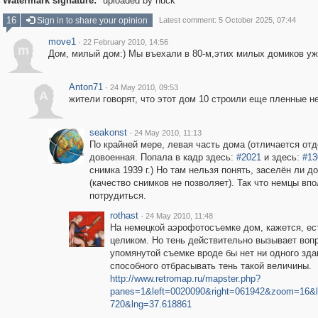
Watermark signature:
uploaded by huck
16
Sign in to share your opinion
Latest comment: 5 October 2025, 07:44
move1
·
22 February 2010, 14:56
m
Дом, милый дом:) Мы въехали в 80-м,этих милых домиков уж
Anton71
·
24 May 2010, 09:53
A
жители говорят, что этот дом 10 строили еще пленные 
seakonst
·
24 May 2010, 11:13
По крайней мере, левая часть дома (отличается отд
довоенная. Попала в кадр здесь:
#2021
и здесь:
#13
снимка 1939 г.) Но там нельзя понять, заселён ли д
(качество снимков не позволяет). Так что немцы вп
потрудиться.
rothast
·
24 May 2010, 11:48
На немецкой аэрофотосъемке дом, кажется, ес
целиком. Но тень действительно вызывает воп
упомянутой съемке вроде бы нет ни одного зда
способного отбрасывать тень такой величины.
http://www.retromap.ru/mapster.php?
panes=1&left=0020090&right=061942&zoom=16&l
720&lng=37.618861