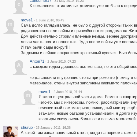
consumer17
·
31 May 2010, 19:23
c
К сожалению, этих милых домиков уже не было к середин
move1
·
1 June 2010, 06:49
m
Сама долго вглядывалась, не было с другой стороны таких в
родившегося после войны и привезённого из роддома на Жит
Дом действительно строили пленные немцы, вернее достраив
левая часть почти полностью. Туда после войны уже вселили
И там были сады вокруг!!!
За домом и сейчас сохранился крошечный кусочек. Был боль
Anton71
·
2 June 2010, 07:23
A
с каждым годом деревьев все меньше, но это общий мос
когда сносили внутренние стены при ремонте (я живу в с
материалов. стены внутри заполнены какими-то палочкам
move1
·
2 June 2010, 07:44
m
Я жила в центральной части дома. Ремонт в квартир
чего-то, мы с интересом, помню, рассматривали вну
неизвестный нам материал,пришедший мастер ещё и
этажами, новые батареи устанавливали, я долго изу
квартиры снизу очень большое и весьма многослойн
shurup
·
25 January 2011, 16:38
А какой там запах ванильный стоял, когда на первом этаже то