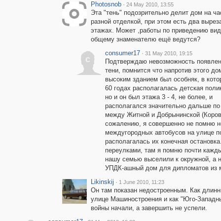
Photosnob
·
24 May 2010, 13:55
Эта "тень" подозрительно делит дом на ча
разной отделкой, при этом есть два выреза
этажах. Может ,работы по приведению вид
общему знаменателю ещё ведутся?
consumer17
·
31 May 2010, 19:15
c
Подтверждаю невозможность появлен
тени, помнится что напротив этого д
высоким зданием был особняк, в котор
60 годах располагалась детская поли
но и он был этажа 3 - 4, не более, и
располагался значительно дальше по
между Житной и Добрынинской (Коров
сожалению, я совершенно не помню н
междугородных автобусов на улице пом
располагалась их конечная остановка
переулками, там я помню почти каждый
нашу семью выселили к окружной, а н
УПДК-ашный дом для дипломатов из 
Likinskij
·
1 June 2010, 11:23
Он там показан недостроенным. Как длинн
улице Машиностроения и как "Юго-Западны
войны начали, а завершить не успели.