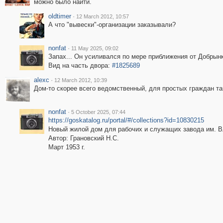
можно было найти.
oldtimer
·
12 March 2012, 10:57
А что "вывески"-организации заказывали?
nonfat
·
11 May 2025, 09:02
Запах... Он усиливался по мере приближения от Добрынки
Вид на часть двора:
#1825689
alexc
·
12 March 2012, 10:39
Дом-то скорее всего ведомственный, для простых граждан та
nonfat
·
5 October 2025, 07:44
https://goskatalog.ru/portal/#/collections?id=10830215
Новый жилой дом для рабочих и служащих завода им. В
Автор: Грановский Н.С.
Март 1953 г.