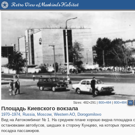
Retro View of Mankind's Habitat
Sizes:
482×291
|
800×484
|
800×484
W
319,861
1,406,929
8,286
27,129
29,248
310
6,082
107
Площадь Киевского вокзала
1970
–
1974
,
Russia
,
Moscow
,
Western AO
,
Dorogomilovo
Вид на Автокомбинат № 1. На среднем плане хорошо видна площадка 
остановками автобусов, шедших в сторону Кунцево, на которых происх
посадка пассажиров.