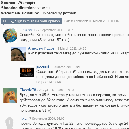
Source:
Wikimapia
Shooting direction:
west

Watermark signature:
uploaded by jazzdoit
11
Sign in to share your opinion
Latest comment: 10 March 2011, 09:16
seakonst
·
7 September 2009, 13:07
Спасибо. Кто знает, может быть на остановке среди прочих ст
ожидании 45-го или 157-го :)
Алексей Рудов
·
9 March 2011, 16:23
а 45к (красная табличка) до Кунцевской ходил из 66 ква
jazzdoit
·
10 March 2011, 09:16
Сорок пятый "красный" сначала ходил как раз от эт
площадки до пищекомбината на Рябиновой. И искл
по расписанию.
Classic78
·
7 September 2009, 13:56
Вряд ли это 85-й. Номера у машин старого образца, который
действовал до 82-го года. И само такси по-видимому тоже ти
70-х годов - салатового цвета и без шашечек на крыше (лимо
появились в 81-м)
flixa
·
7 September 2009, 16:02
f
против 85 года думаю и Газ-22 - его производство было до 24
следовательно до 1970 года и спустя 15 лет попасть в кадр 