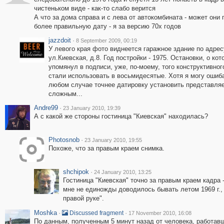
чистеньком виде - как-то слабо верится
А что за дома справа и с лева от автокомбината - может они
более правильную дату - я за версию 70х годов
jazzdoit
·
8 September 2009, 00:19
У левого края фото виднеется гаражное здание по адрес
ул.Киевская, д.8. Год постройки - 1975. Остановки, о кот
упомянул в подписи, уже, по-моему, того конструктивного
стали использовать в восьмидесятые. Хотя я могу ошиб
любом случае точнее датировку установить представля
сложным...
Andre99
·
23 January 2010, 19:39
А с какой же стороны гостиница "Киевская" находилась?
Photosnob
·
23 January 2010, 19:55
Похоже, что за правым краем снимка.
shchipok
·
24 January 2010, 13:25
Гостиница "Киевская" точно за правым краем кадра 
мне не единожды доводилось бывать летом 1969 г., 
правой руке".
Moshka
·
·
Discussed fragment
17 November 2010, 16:08
По данным, полученным 5 минут назад от человека, работавш