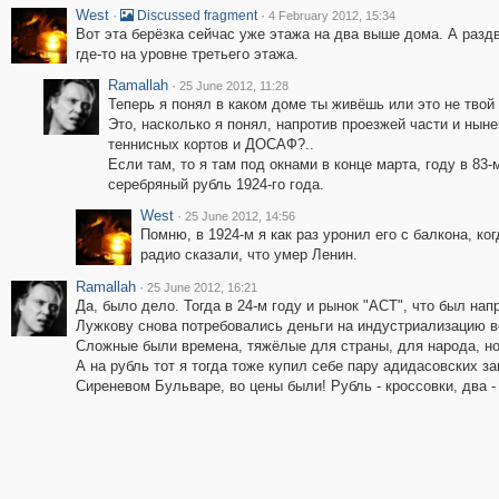
West
·
·
Discussed fragment
4 February 2012, 15:34
Вот эта берёзка сейчас уже этажа на два выше дома. А разд
где-то на уровне третьего этажа.
Ramallah
·
25 June 2012, 11:28
Теперь я понял в каком доме ты живёшь или это не твой 
Это, насколько я понял, напротив проезжей части и нын
теннисных кортов и ДОСАФ?..
Если там, то я там под окнами в конце марта, году в 83
серебряный рубль 1924-го года.
West
·
25 June 2012, 14:56
Помню, в 1924-м я как раз уронил его с балкона, ког
радио сказали, что умер Ленин.
Ramallah
·
25 June 2012, 16:21
Да, было дело. Тогда в 24-м году и рынок "АСТ", что был нап
Лужкову снова потребовались деньги на индустриализацию в
Сложные были времена, тяжёлые для страны, для народа, н
А на рубль тот я тогда тоже купил себе пару адидасовских з
Сиреневом Бульваре, во цены были! Рубль - кроссовки, два -