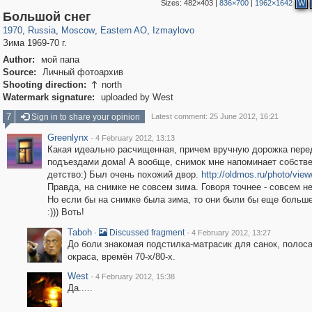
Sizes:
482×403
|
836×700
|
1962×1642
W
319,882
1,407,363
8,286
20,942
29,248
306
3,432
65
Большой снег
1970
,
Russia
,
Moscow
,
Eastern AO
,
Izmaylovo
Зима 1969-70 г.
Author:
мой папа
Source:
Личный фотоархив
Shooting direction:
north

Watermark signature:
uploaded by West
7
Sign in to share your opinion
Latest comment: 25 June 2012, 16:21
Greenlynx
·
4 February 2012, 13:13
Какая идеально расчищенная, причем вручную дорожка пере
подъездами дома! А вообще, снимок мне напоминает собств
детство:) Был очень похожий двор.
http://oldmos.ru/photo/vie
Правда, на снимке не совсем зима. Говоря точнее - совсем не
Но если бы на снимке была зима, то они были бы еще больш
:))) Воть!
Taboh
·
·
Discussed fragment
4 February 2012, 13:27
До боли знакомая подстилка-матрасик для санок, полоса
окраса, времён 70-х/80-х.
West
·
4 February 2012, 15:38
Да.....