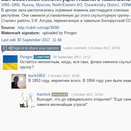
1955
–
1960
,
Russia
,
Moscow
,
North-Eastern AO
,
Ostankinsky District
,
VDN
В центре зала располагались огромные знамена шестнадцати союзных
республик. Они сменили установленную до этого скульптурную группу 
Сталин» работы З.И. Азгура, перенесенную в павильон Белорусской СС
Source:
http://vdnh.ru/map/3936/
Watermark signature:
uploaded by Pirogov
Last edit 30 September 2017, 11:49
3
Sign in to share your opinion
Latest comment: 1 October 2017, 22:54
Pirogov
·
30 September 2017, 13:12
Остаётся непонятным, когда, всё-таки, флаги сменили скуль
группу?
boch1953
·
1 October 2017, 18:00
В 1953 году, вероятнее всего. В 1954 году уже были зна
Aachick
·
1 October 2017, 22:54
Выходит, что до официального открытия? "Ещё све
памяти величайшая утрата!"