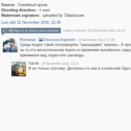
Source:
Семейный архив
Shooting direction:
east

Watermark signature:
uploaded by Tallahassee
Last edit 22 November 2016, 22:39
2
Sign in to share your opinion
Latest comment: 22 November 2016, 22:14
Romunas
·
·
Discussed fragment
19 November 2014, 17:04
Среди водил такие полуприцепы "шаландами" звались. А про
за то,что металлические борта со временем выгибались нару
принимали вид лодки или шаланды.
Vatnik
·
22 November 2016, 22:14
И не только поэтому. Делались-то они в солнечной Одес