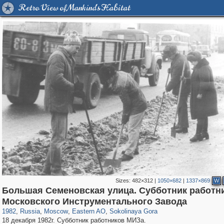
Retro View of Mankind's Habitat
Sizes:
482×312
|
1050×682
|
1337×869
W
Большая Семеновская улица. Субботник работн
319,861
1,406,837
8,286
20,939
29,243
306
1,450
28
Московского Инструментального Завода
1982
,
Russia
,
Moscow
,
Eastern AO
,
Sokolinaya Gora
18 декабря 1982г. Субботник работников МИЗа.