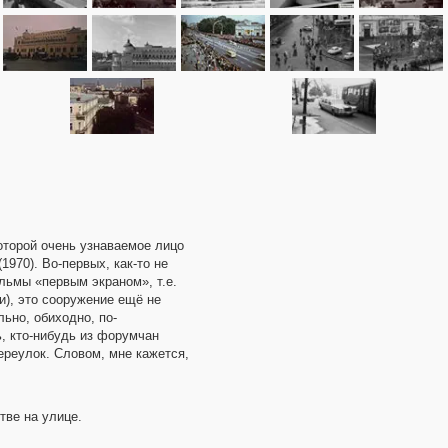
оторой очень узнаваемое лицо
970). Во-первых, как-то не
льмы «первым экраном», т.е.
и), это сооружение ещё не
ьно, обиходно, по-
ь, кто-нибудь из форумчан
реулок. Словом, мне кажется,
тве на улице.