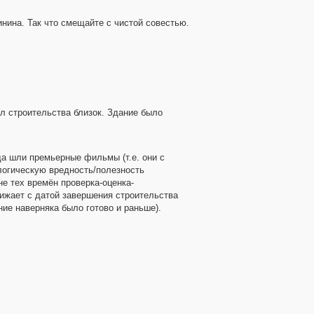
инина. Так что смещайте с чистой совестью.
ал строительства близок. Здание было
да шли премьерные фильмы (т.е. они с
ологическую вредность/полезность
не тех времён проверка-оценка-
лижает с датой завершения строительства
ние наверняка было готово и раньше).