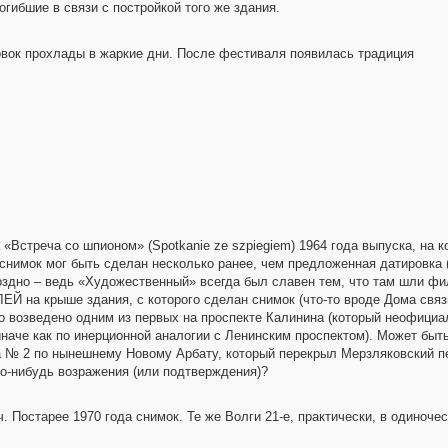
погибшие в связи с постройкой того же здания.
вок прохлады в жаркие дни. После фестиваля появилась традиция
Встреча со шпионом» (Spotkanie ze szpiegiem) 1964 года выпуска, на к
снимок мог быть сделан несколько ранее, чем предложенная датировка (1
оздно – ведь «Художественный» всегда был славен тем, что там шли фи
Й на крыше здания, с которого сделан снимок (что-то вроде Дома связ
ло возведено одним из первых на проспекте Калинина (который неофициал
иначе как по инерционной аналогии с Ленинским проспектом). Может быт
 № 2 по нынешнему Новому Арбату, который перекрыл Мерзляковский пе
ого-нибудь возражения (или подтверждения)?
Постарее 1970 года снимок. Те же Волги 21-е, практически, в одиночес