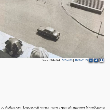
9
9
2
2
11
1
8
18
14
3
2
Sizes:
864×644
|
939×700
|
1600×1193
W
1
4
8
3
15
4
2
3
метро Арбатская Покровской линии, ныне скрытый зданием Минобороны