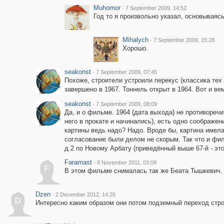
Muhomor
·
7 September 2009, 14:52
Год то я произвольно указал, основываяс
Mihalych
·
7 September 2009, 15:28
Хорошо.
seakonst
·
7 September 2009, 07:45
Похоже, строители устроили перекус (классика тех 
завершено в 1967. Тоннель открыт в 1964. Вот и ве
seakonst
·
7 September 2009, 08:09
Да, и о фильме. 1964 (дата выхода) не противореч
него в прокате и начинались), есть одно соображен
картины ведь надо? Надо. Вроде бы, картина имела
согласование были делом не скорым. Так что и фил
д.2 по Новому Арбату (приведённый выше 67-й - это
Faramast
·
8 November 2011, 03:08
F
В этом фильме снималась так же Беата Тышкевич.
Dzen
·
2 December 2012, 14:25
D
Интересно каким образом они потом подземный переход стр