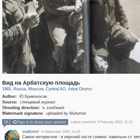
319,864
1,406,840
160,012
8,286
29,243
5,916
13,485
356
Вид на Арбатскую площадь
1965
,
Russia
,
Moscow
,
Central AO
,
Arbat District
Author:
Ю.Кривоносов
Source:
глянцевый журнал
Shooting direction:
southeast

Watermark signature:
uploaded by Muhomor
16
Sign in to share your opinion
Latest comment: 9 February 2021, 11:15
seakonst
·
6 September 2009, 14:20
Самое интересное - в верхней части снимка: павильон ст. 