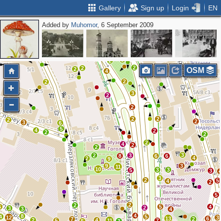
Gallery
Sign up
Login
EN
Added by
Muhomor
, 6 September 2009
2
3
2
3
2
2
4
2
7
6
5
2
2
4
2
3
2
2
2
2
OSM
4
2
2
3
2
2
2
2
2
2
3
6
5
4
2
2
2
2
4
2
2
3
2
3
8
6
6
4
2
9
9
3
11
10
3
3
5
3
3
2
5
4
2
5
2
2
6
5
4
2
3
3
4
4
8
4
5
12
3
13
6
7
2
2
4
5
11
7