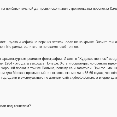
ь на приблизительной датировки окончания строительства проспекта Кал
лет - булка и кефир) на верхних этажах, если не на крыше. Значит, фин
меннЫе рамки, если кто-то не скажет ещё точнее.
ит архитектурным реалиям фотографии. И хотя в "Художественном" всег
ие. 1964 - это дата выхода в Польше. Хоть и соцлагерь, но оценить иде
 хороший прокат в той же Польше, почему её и заметили. При гос. маши
ьм для Москвы премьерный, и показать его могли в 65-66 годах, что сб
 год сдачи в эксплуатацию по данным сайта gdeetotdom.ru, а вчерне зда
оили над тоннелем?