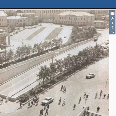
1
6
3k
2
2
3
3
6
5