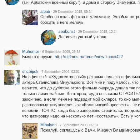
(т.н. Арбатский военный округ), и дома в сторону Знаменки, 
albab
·
29 December 2015, 09:34
Особенно жаль фонтан с мальчиком. Это был остро
бросать в него мелочь.
seakonst
·
29 December 2015, 12:24
Да, исчез уютный уголок.
Muhomor
·
6 September 2009, 23:33
Было в форуме.
http://oldmos.ru/forum/view_topic/422
shchipok
·
7 September 2009, 03:01
На афише к/т «Художественный» реклама польского фильма «
актёра Станислава Микульского. Вот мне и подумалось, что 
верится, что до дубляжа этого фильма очередь дошла так п
только наисвежайшие. Во-вторых, судя по каскам СТРОИТЕЛЕ
закончено, а если меня не подводит мой склероз, то оно бы
разговорному титуловался как «Калининский проспект» - не 
вспомнит ТОЧНО, когда было завершено строительство дома
что датировку надо на несколько лет «состарить». Есть у к
Mihalych
·
7 September 2009, 05:13
Пожалуй, соглашусь с Вами, Михаил Владимирович. 