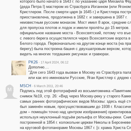
которого было начато в 1643 г. по указанию царя Михаила Ф
(деда Петра I) мастером из Страсбурга Иоганном (или Ягоном
Кристлером. После смерти царя (в 1645 г.) и Кристлера пост
приостановлена, продолжена в 1682 г. и завершена в 1687 г.
неизвестным русским монахом. Мост имел 8 арок, средние 
для пропуска плотов и лодок и имели пролёты до 15 метров.
официальное название моста - Всехсвятский, потому что въе
с левого берега осуществлялся через Всехсвятские ворота в
Белого города. Первоначально на другом конце моста (на пр
берегу) была построена башня с двухшатровым верхом, кот
видеть на многих тогдашних рисунках и гравюрах.
PK26
·
17 April 2024, 06:12
Дополню....
"Для сего 1643 года вызван в Москву из Страсбурга пал
или как его именовали Русские, Яган Кристлер с дядею
MSСН
·
6 March 2011, 20:46
M
Подпись под этой фотографией из восьмитомника «Памятники 
снимок №19, стр. 26: «Вид через Москву-реку у старого Каме
самых ранних фотографических видов Москвы: здесь ещё стои
был заменён новым, просуществовавшим до 1938 г. Классиче
дом – помещён точно над центром изображения) ориентирован
используя неуклонный подъём рельефа от Москвы-реки. Сним
построенной в 1854 г. колокольни церкви Николы в Берсене
на круговой фотопанораме Москвы 1867 г. [с храма Христа С