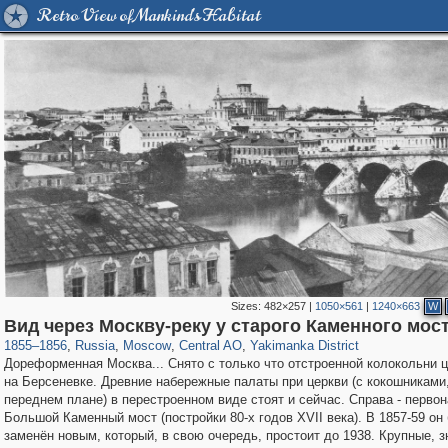
Retro View of Mankind's Habitat
Sizes:
482×257
|
1050×561
|
1240×663
W
319,882
1,407,363
160,021
8,286
29,248
5,916
13,378
458
Вид через Москву-реку у старого Каменного мос
1855
–
1856
,
Russia
,
Moscow
,
Central AO
,
Yakimanka District
Дореформенная Москва... Снято с только что отстроенной колокольни 
на Берсеневке. Древние набережные палаты при церкви (с кокошниками,
переднем плане) в перестроенном виде стоят и сейчас. Справа - перво
Большой Каменный мост (постройки 80-х годов XVII века). В 1857-59 он
заменён новым, который, в свою очередь, простоит до 1938. Крупные, 