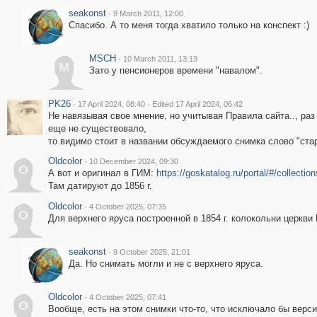
seakonst
·
9 March 2011, 12:00
Спасибо. А то меня тогда хватило только на конспект :)
MSСН
·
10 March 2011, 13:13
M
Зато у пенсионеров времени "навалом".
PK26
·
·
17 April 2024, 06:40
Edited 17 April 2024, 06:42
Не навязывая свое мнение, но учитывая Правила сайта.., раз 
еще не существовало,
то видимо стоит в названии обсуждаемого снимка слово "старо
Oldcolor
·
10 December 2024, 09:30
O
А вот и оригинал в ГИМ:
https://goskatalog.ru/portal/#/collecti
Там датируют до 1856 г.
Oldcolor
·
4 October 2025, 07:35
O
Для верхнего яруса построенной в 1854 г. колокольни церкв
seakonst
·
9 October 2025, 21:01
Да. Но снимать могли и не с верхнего яруса.
Oldcolor
·
4 October 2025, 07:41
O
Вообще, есть на этом снимки что-то, что исключало бы версию