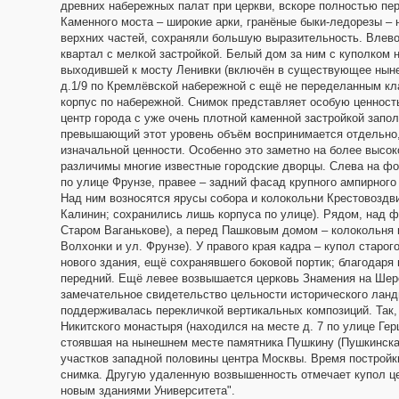
древних набережных палат при церкви, вскоре полностью п
Каменного моста – широкие арки, гранёные быки-ледорезы – 
верхних частей, сохраняли большую выразительность. Влево 
квартал с мелкой застройкой. Белый дом за ним с куполком 
выходившей к мосту Ленивки (включён в существующее ныне
д.1/9 по Кремлёвской набережной с ещё не переделанным кл
корпус по набережной. Снимок представляет особую ценнос
центр города с уже очень плотной каменной застройкой зап
превышающий этот уровень объём воспринимается отдельно,
изначальной ценности. Особенно это заметно на более высо
различимы многие известные городские дворцы. Слева на фон
по улице Фрунзе, правее – задний фасад крупного ампирного 
Над ним возносятся ярусы собора и колокольни Крестовоздви
Калинин; сохранились лишь корпуса по улице). Рядом, над 
Старом Ваганькове), а перед Пашковым домом – колокольня и
Волхонки и ул. Фрунзе). У правого края кадра – купол старог
нового здания, ещё сохранявшего боковой портик; благодаря
передний. Ещё левее возвышается церковь Знамения на Шер
замечательное свидетельство цельности исторического ланд
поддерживалась перекличкой вертикальных композиций. Так, 
Никитского монастыря (находился на месте д. 7 по улице Ге
стоявшая на нынешнем месте памятника Пушкину (Пушкинская
участков западной половины центра Москвы. Время постройки 
снимка. Другую удаленную возвышенность отмечает купол ц
новым зданиями Университета".