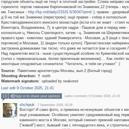
городские объекты ещё не тонут в плотной застройке. Слева направо на
горизонте: портик гимназии Кирпичниковой по Знаменке,12 (теперь - муз
им. Гнесиных -
http://kp.md/daily/23315.5/30347/print/
); правее - дворовы
д.9 на той же Знаменке (перестроен); ещё правее - собор и колокольня
Крестовоздвиженского женского монастыря (если кто не знает - стоял н
Военторга, Воздвиженка, 7); в центре кадра - Пашков дом и перед ним -
колокольня ц. Николы Стрелецкого; затем - ц. Знамения на Шереметево
правого края - комплекс зданий Университета - Моховая, д.9 (ещё с бо
портиком) и Моховая, 11 (виден только купол). Пречистенская набережн
застроена домишками так тесно, что даже не читается (как и соседняя 
Над парапетом моста - ныне существующий особняк по Кремлёвской на
(толко с первоначальным, более приличным мезонином). ...Как любят 
некоторые плодовитые сочинители: "Читатель, я тебя не утомил" :)
Source:
Памятники архитектуры Москвы, вып.2 (Белый город)
Shooting direction:
north

Watermark signature:
uploaded by seakonst
Last edit 9 October 2025, 21:41
13
Sign in to share your opinion
Latest comment: 9 October 2025, 21:43
shchipok
·
7 September 2009, 03:26
Восторг! И само фото, и привязка исчезнувших объектов к ме
ещё узнаваемым. Особенно умиляет средневековый вид перв
каменного моста в Москве, который сменил прежний наплавн
("живой") мост, бывший там с пятнадцатого века, и строитель