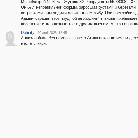
Мособлстрой № 6, ул. Жукова,30. Координаты 55.680082, 37.2
Он был неправильной формы, заросший кустами и березами,
островками - мы ходили ловить в нем рыбу. При постройки з
Администрации этот пруд "облагородили" и вновь прибывшее
население стало называть его другим именем. А это неправи
Definity
·
10 April 2026, 18:45
D
А школа была без номера - просто Акишевская по имени дере
месте 3 мкрн.