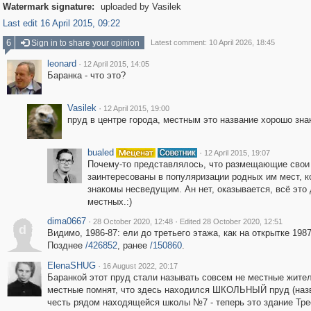
Watermark signature:
uploaded by Vasilek
Last edit 16 April 2015, 09:22
6
Sign in to share your opinion
Latest comment: 10 April 2026, 18:45
leonard
·
12 April 2015, 14:05
Баранка - что это?
Vasilek
·
12 April 2015, 19:00
пруд в центре города, местным это название хорошо зна
bualed
·
12 April 2015, 19:07
Почему-то представлялось, что размещающие свои
заинтересованы в популяризации родных им мест, к
знакомы несведущим. Ан нет, оказывается, всё это
местных.:)
dima0667
·
·
28 October 2020, 12:48
Edited 28 October 2020, 12:51
d
Видимо, 1986-87: ели до третьего этажа, как на открытке 198
Позднее
/426852
, ранее
/150860
.
ElenaSHUG
·
16 August 2022, 20:17
Баранкой этот пруд стали называть совсем не местные жител
местные помнят, что здесь находился ШКОЛЬНЫЙ пруд (наз
честь рядом находящейся школы №7 - теперь это здание Тре