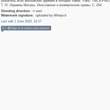
указатель всех московских церквей в четырех томах. Paris: YMCA-PRES
Т. IV. Окраины Москвы. Инославные и иноверческие храмы. С. 254.
Shooting direction:
east

Watermark signature:
uploaded by Mihalych
Last edit 1 June 2020, 16:17
0
Sign in to share your opinion