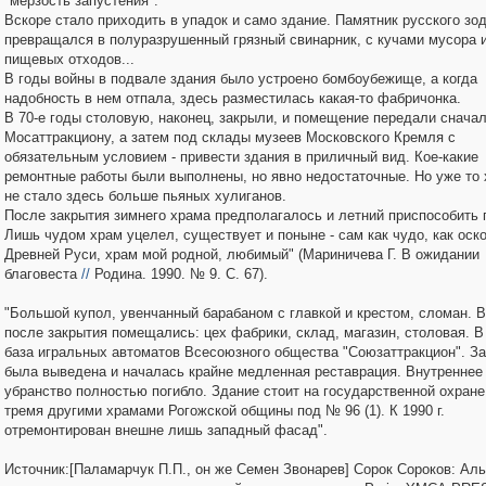
"мерзость запустения".
Вскоре стало приходить в упадок и само здание. Памятник русского зо
превращался в полуразрушенный грязный свинарник, с кучами мусора 
пищевых отходов...
В годы войны в подвале здания было устроено бомбоубежище, а когда
надобность в нем отпала, здесь разместилась какая-то фабричонка.
В 70-е годы столовую, наконец, закрыли, и помещение передали снача
Мосаттракциону, а затем под склады музеев Московского Кремля с
обязательным условием - привести здания в приличный вид. Кое-какие
ремонтные работы были выполнены, но явно недостаточные. Но уже то 
не стало здесь больше пьяных хулиганов.
После закрытия зимнего храма предполагалось и летний приспособить 
Лишь чудом храм уцелел, существует и поныне - сам как чудо, как оск
Древней Руси, храм мой родной, любимый" (Мариничева Г. В ожидании
благовеста
//
Родина. 1990. № 9. С. 67).
"Большой купол, увенчанный барабаном с главкой и крестом, сломан. 
после закрытия помещались: цех фабрики, склад, магазин, столовая. В 1
база игральных автоматов Всесоюзного общества "Союзаттракцион". За
была выведена и началась крайне медленная реставрация. Внутреннее
убранство полностью погибло. Здание стоит на государственной охране
тремя другими храмами Рогожской общины под № 96 (1). К 1990 г.
отремонтирован внешне лишь западный фасад".
Источник:[Паламарчук П.П., он же Семен Звонарев] Сорок Сороков: Ал