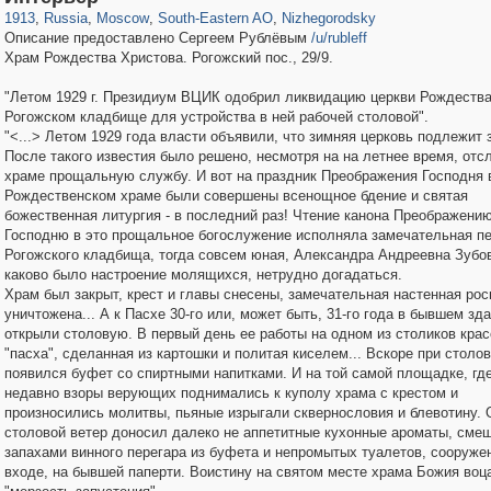
1913
,
Russia
,
Moscow
,
South-Eastern AO
,
Nizhegorodsky
Описание предоставлено Сергеем Рублёвым
/u/rubleff
Храм Рождества Христова. Рогожский пос., 29/9.
"Летом 1929 г. Президиум ВЦИК одобрил ликвидацию церкви Рождества
Рогожском кладбище для устройства в ней рабочей столовой".
"<...> Летом 1929 года власти объявили, что зимняя церковь подлежит 
После такого известия было решено, несмотря на на летнее время, отс
храме прощальную службу. И вот на праздник Преображения Господня 
Рождественском храме были совершены всенощное бдение и святая
божественная литургия - в последний раз! Чтение канона Преображени
Господню в это прощальное богослужение исполняла замечательная п
Рогожского кладбища, тогда совсем юная, Александра Андреевна Зубов
каково было настроение молящихся, нетрудно догадаться.
Храм был закрыт, крест и главы снесены, замечательная настенная рос
уничтожена... А к Пасхе 30-го или, может быть, 31-го года в бывшем зд
открыли столовую. В первый день ее работы на одном из столиков кра
"пасха", сделанная из картошки и политая киселем... Вскоре при столо
появился буфет со спиртными напитками. И на той самой площадке, гд
недавно взоры верующих поднимались к куполу храма с крестом и
произносились молитвы, пьяные изрыгали сквернословия и блевотину. 
столовой ветер доносил далеко не аппетитные кухонные ароматы, сме
запахами винного перегара из буфета и непромытых туалетов, сооруже
входе, на бывшей паперти. Воистину на святом месте храма Божия воц