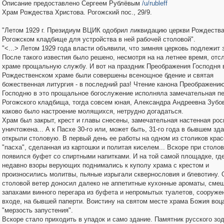
Описание предоставлено Сергеем Рублёвым
/u/rubleff
Храм Рождества Христова. Рогожский пос., 29/9.
"Летом 1929 г. Президиум ВЦИК одобрил ликвидацию церкви Рождества
Рогожском кладбище для устройства в ней рабочей столовой".
"<...> Летом 1929 года власти объявили, что зимняя церковь подлежит 
После такого известия было решено, несмотря на на летнее время, отс
храме прощальную службу. И вот на праздник Преображения Господня 
Рождественском храме были совершены всенощное бдение и святая
божественная литургия - в последний раз! Чтение канона Преображени
Господню в это прощальное богослужение исполняла замечательная п
Рогожского кладбища, тогда совсем юная, Александра Андреевна Зубов
каково было настроение молящихся, нетрудно догадаться.
Храм был закрыт, крест и главы снесены, замечательная настенная рос
уничтожена... А к Пасхе 30-го или, может быть, 31-го года в бывшем зд
открыли столовую. В первый день ее работы на одном из столиков кра
"пасха", сделанная из картошки и политая киселем... Вскоре при столо
появился буфет со спиртными напитками. И на той самой площадке, гд
недавно взоры верующих поднимались к куполу храма с крестом и
произносились молитвы, пьяные изрыгали сквернословия и блевотину. 
столовой ветер доносил далеко не аппетитные кухонные ароматы, сме
запахами винного перегара из буфета и непромытых туалетов, сооруже
входе, на бывшей паперти. Воистину на святом месте храма Божия воц
"мерзость запустения".
Вскоре стало приходить в упадок и само здание. Памятник русского зо