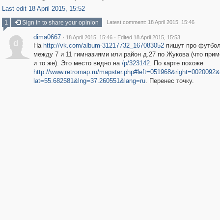
Last edit 18 April 2015, 15:52
1
Sign in to share your opinion
Latest comment: 18 April 2015, 15:46
dima0667
·
·
18 April 2015, 15:46
Edited 18 April 2015, 15:53
d
На
http://vk.com/album-31217732_167083052
пишут про футбол
между 7 и 11 гимназиями или район д.27 по Жукова (что при
и то же). Это место видно на
/p/323142
. По карте похоже
http://www.retromap.ru/mapster.php#left=051968&right=002009
lat=55.682581&lng=37.260551&lang=ru
. Перенес точку.