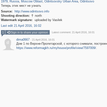
1979
,
Russia
,
Moscow Oblast
,
Odintsovsky Urban Area
,
Odintsovo
Теперь этих мест не узнать
Source:
http://www.odintsovo.info
Shooting direction:
north

Watermark signature:
uploaded by Vasilek
Last edit 21 April 2016, 16:02
1
Sign in to share your opinion
Latest comment: 21 April 2016, 16:01
dima0667
·
21 April 2016, 16:01
d
Дом 1 по Верхне-Пролетарской, с которого снимали, построен
https://www.reformagkh.ru/myhouse/profile/view/7597009/
.