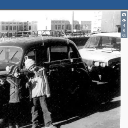
4
6
6k