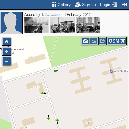
Gallery
Sign up
Login
EN
Added by
Tallahassee
, 3 February 2012
OSM