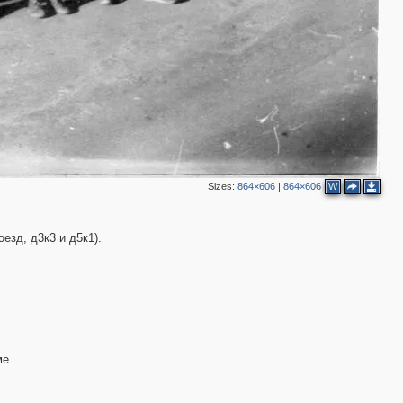
Sizes:
864×606
|
864×606
W
езд, д3к3 и д5к1).
ме.