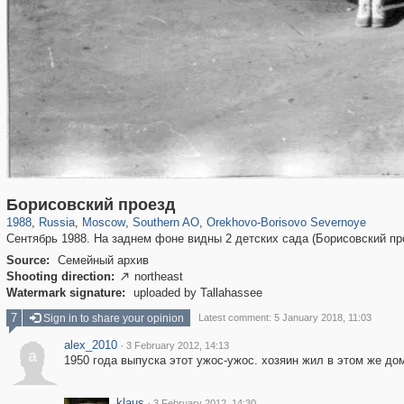
319,779
1,406,211
8,286
21,637
29,243
390
3,004
75
Борисовский проезд
1988
,
Russia
,
Moscow
,
Southern AO
,
Orekhovo-Borisovo Severnoye
Сентябрь 1988. На заднем фоне видны 2 детских сада (Борисовский про
Source:
Семейный архив
Shooting direction:
northeast

Watermark signature:
uploaded by Tallahassee
7
Sign in to share your opinion
Latest comment: 5 January 2018, 11:03
alex_2010
·
3 February 2012, 14:13
a
1950 года выпуска этот ужос-ужос. хозяин жил в этом же до
klaus
·
3 February 2012, 14:30