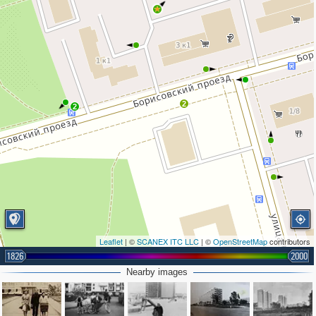
2
2
Leaflet
| ©
SCANEX ITC LLC
| ©
OpenStreetMap
contributors
1826
2000
Nearby images