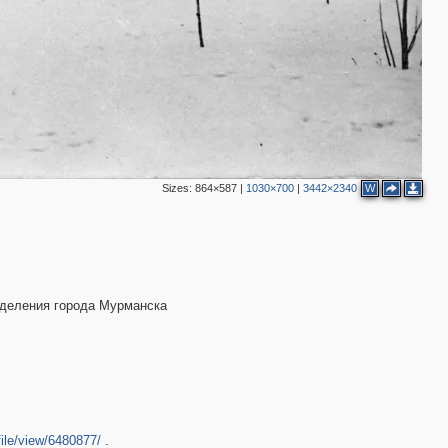
Sizes:
864×587
|
1030×700
|
3442×2340
W
тделения города Мурманска
ile/view/6480877/
.