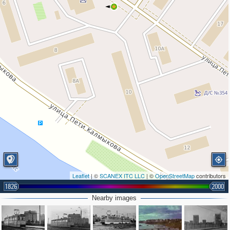
Leaflet
| ©
SCANEX ITC LLC
| ©
OpenStreetMap
contributors
1826
2000
Nearby images