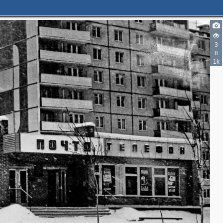
3
8
1k