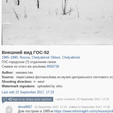
1,406,255
11,446
39
29,243
5,259
12
Внешний вид ГОС-52
1985
–
1990
,
Russia
,
Chelyabinsk Oblast
,
Chelyabinsk
ГОС-городское (?) отделение связи
Снимок из этого же альбома
#656739
Author:
неизвестен
Source:
пересъёмка фотоальбома из музея центрального почтового о
Shooting direction:
west

Watermark signature:
uploaded by oitru
Last edit 22 September 2017, 17:23
1
Sign in to share your opinion
Latest comment: 22 September 2017, 17:23
dima0667
·
·
22 September 2017, 17:23
Edited 22 September 2017, 17:25
d
Дом построен в 1985-м
https://www.reformagkh.ru/myhouse/prof