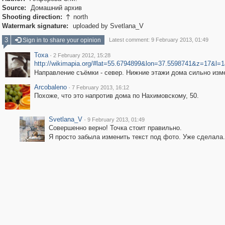
Source:
Домашний архив
Shooting direction:
north

Watermark signature:
uploaded by Svetlana_V
3
Sign in to share your opinion
Latest comment: 9 February 2013, 01:49
Toxa
·
2 February 2012, 15:28
http://wikimapia.org/#lat=55.6794899&lon=37.5598741&z=17&l
Направление съёмки - север. Нижние этажи дома сильно изм
Arcobaleno
·
7 February 2013, 16:12
Похоже, что это напротив дома по Нахимовскому, 50.
Svetlana_V
·
9 February 2013, 01:49
Совершенно верно! Точка стоит правильно.
Я просто забыла изменить текст под фото. Уже сделала. 