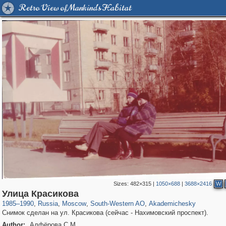
Retro View of Mankind's Habitat
Sizes:
482×315
|
1050×688
|
3688×2416
W
319,882
1,407,373
8,286
12,414
29,248
76
1,504
16
Улица Красикова
1985
–
1990
,
Russia
,
Moscow
,
South-Western AO
,
Akademichesky
Снимок сделан на ул. Красикова (сейчас - Нахимовский проспект).
Author:
Алфёрова С.М.