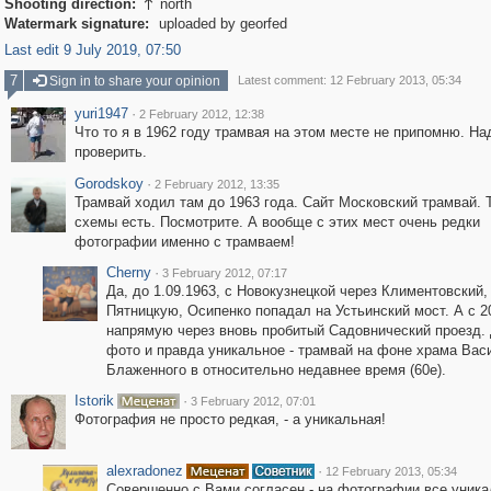
Shooting direction:
north

Watermark signature:
uploaded by georfed
Last edit 9 July 2019, 07:50
7
Sign in to share your opinion
Latest comment: 12 February 2013, 05:34
yuri1947
·
2 February 2012, 12:38
Что то я в 1962 году трамвая на этом месте не припомню. На
проверить.
Gorodskoy
·
2 February 2012, 13:35
Трамвай ходил там до 1963 года. Сайт Московский трамвай. 
схемы есть. Посмотрите. А вообще с этих мест очень редки
фотографии именно с трамваем!
Cherny
·
3 February 2012, 07:17
Да, до 1.09.1963, с Новокузнецкой через Климентовский,
Пятницкую, Осипенко попадал на Устьинский мост. А с 20
напрямую через вновь пробитый Садовнический проезд. 
фото и правда уникальное - трамвай на фоне храма Вас
Блаженного в относительно недавнее время (60е).
Istorik
·
3 February 2012, 07:01
Фотография не просто редкая, - а уникальная!
alexradonez
·
12 February 2013, 05:34
Совершенно с Вами согласен - на фотографии все уника