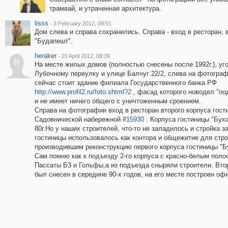
трамвай, и утраченная архитектура.
lisss
·
3 February 2012, 09:51
Дом слева и справа сохранились. Справа - вход в ресторан, 
"Будапешт".
heraker
·
20 April 2012, 08:39
h
На месте жилых домов (полностью снесены после 1992г.), уг
Лубочному переулку и улице Балчуг 22/2, слева на фотограф
сейчас стоит здание филиала Государственного банка РФ
http://www.profil2.ru/foto.shtml?2
, фасад которого новодел "по
и не имеет ничего общего с уничтоженным сроением.
Справа на фотографии вход в ресторан второго корпуса гост
Садовнической набережной
#15930
. Корпуса гостиницы "Бух
80г.Но у наших строителей, что-то не заладилось и стройка з
гостиницы использовалось как контора и общежитие для стр
производившим реконструкцию первого корпуса гостиницы "Бу
Сам помню как к подъезду 2-го корпуса с красно-белым пол
Пассаты Б3 и Гольфы,а из подъезда сныряли строители. Втор
был снесен в середине 90-х годов, на его месте построен о