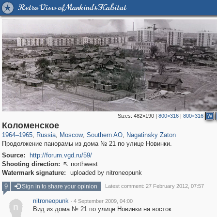
Retro View of Mankind's Habitat
Sizes:
482×190
|
800×316
|
800×316
W
319,864
1,406,710
8,286
21,648
29,243
390
3,132
95
Коломенское
1964
–
1965
,
Russia
,
Moscow
,
Southern AO
,
Nagatinsky Zaton
Продолжение панорамы из дома № 21 по улице Новинки.
Source:
http://forum.vgd.ru/59/
Shooting direction:
northwest

Watermark signature:
uploaded by nitroneopunk
9
Sign in to share your opinion
Latest comment: 27 February 2012, 07:57
nitroneopunk
·
4 September 2009, 04:00
n
Вид из дома № 21 по улице Новинки на восток