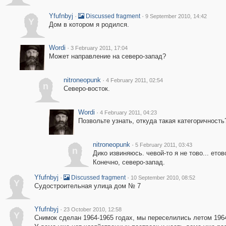
Yfufnbyj
·
·
Discussed fragment
9 September 2010, 14:42
Y
Дом в котором я родился.
Wordi
·
3 February 2011, 17:04
Может направление на северо-запад?
nitroneopunk
·
4 February 2011, 02:54
n
Северо-восток.
Wordi
·
4 February 2011, 04:23
Позвольте узнать, откуда такая категоричность
nitroneopunk
·
5 February 2011, 03:43
n
Дико извиняюсь. чевой-то я не тово... етово.
Конечно, северо-запад.
Yfufnbyj
·
·
Discussed fragment
10 September 2010, 08:52
Y
Судостроительная улица дом № 7
Yfufnbyj
·
23 October 2010, 12:58
Y
Снимок сделан 1964-1965 годах, мы переселились летом 1964