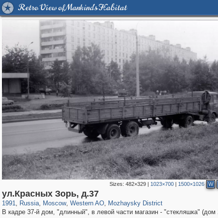
Retro View of Mankind's Habitat
Sizes:
482×329
|
1023×700
|
1500×1026
W
319,780
1,406,531
8,286
27,129
29,243
310
2,189
16
ул.Красных Зорь, д.37
1991
,
Russia
,
Moscow
,
Western AO
,
Mozhaysky District
В кадре 37-й дом, "длинный", в левой части магазин - "стекляшка" (дом 