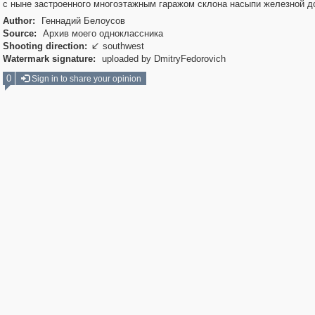
с ныне застроенного многоэтажным гаражом склона насыпи железной д
Author:
Геннадий Белоусов
Source:
Архив моего одноклассника
Shooting direction:
southwest

Watermark signature:
uploaded by DmitryFedorovich
0
Sign in to share your opinion