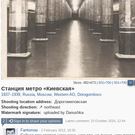
Sizes:
482×673
|
501×700
|
501×700
W
319,780
1,406,291
8,286
27,129
29,243
310
6,082
107
Станция метро «Киевская»
1937
–
1939
,
Russia
,
Moscow
,
Western AO
,
Dorogomilovo
Shooting location address:
Дорогомиловская
Shooting direction:
northeast

Watermark signature:
uploaded by Danushka
2
Sign in to share your opinion
Latest comment: 23 October 2015, 12:44
Fantomas
·
2 February 2012, 16:35