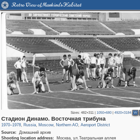
Retro View of Mankind's Habitat
Sizes:
482×311
|
1050×680
|
4920×3184
W
319,780
1,406,255
8,286
22,533
29,243
598
2,607
97
Стадион Динамо. Восточная трибуна
1970
–
1978
,
Russia
,
Moscow
,
Northern AO
,
Aeroport District
Source:
Домашний архив
Shooting location address:
Москва, ул.Театральная аллея