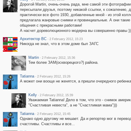
Дорогой Martin, очень-очень рада, мне самой эти фотограф
пересылали друзья, поэтому никакой ссылки, к сожалению, д
практически все фото 1930, добавленные мной - из этой колле
предлагала жанровые снимки и провинциальные. А они такие 
общения с прекрасными работами!
А насчет дореволюционного модерна вы совершенно правы ))
Архитектор ВС
·
2 February 2012, 15:23
Никогда не знал, что в этом доме был ЗАГС
Martin
·
2 February 2012, 15:36
Тем более ЗАМ(оскворецкого?) района.
Tatianna
·
2 February 2012, 15:26
А может они вооще не женятся, а пришли очередного ребенка
Kelly
·
2 February 2012, 15:39
Уважаемая Tatianna! Дело в том, что это - снимок амери
"Счастливая невеста", а не "Счастлимая мама")))
Tatianna
·
2 February 2012, 15:45
Однако одно другому не мешает. Да и репортер мог в перево
счастливы. Счастливы и все...