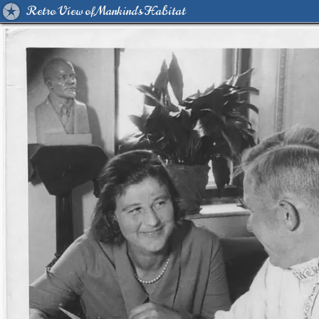
Retro View of Mankind's Habitat