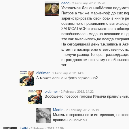
geog
·
2 February 2012, 15:20
Уважаемая Дашенька!Можно подумать,ч
Петров а так же Мариенгоф до сих пор
зарегистрировать свой брак в книге 
совместного проживания с вытекающим
ЗАПИСАТЬСЯ и расписаться в обоюдно
возобновилась мода на венчание в це
это как выяснилось,не всегда сохраня
На сегодняшний день т.н.запись в Акт
штамп в паспорте,но ответственность.В
- получи развод.Теперь - развод/раз
в гражданском ни к чему не обязываю
тог
oldtimer
·
2 February 2012, 14:16
А может левша и фото зеркально?
oldtimer
·
2 February 2012, 14:22
Вообще-то поворот головы Ильича правильный
Martin
·
2 February 2012, 15:19
Мысль о зеркальности интересная, но косо
правильно написан.
Kelly
·
2 February 2012, 13:59