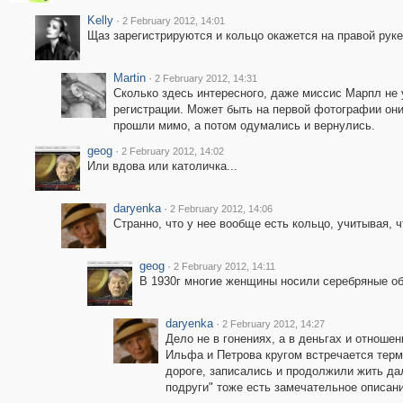
Kelly
·
2 February 2012, 14:01
Щаз зарегистрируются и кольцо окажется на правой руке 
Martin
·
2 February 2012, 14:31
Сколько здесь интересного, даже миссис Марпл не 
регистрации. Может быть на первой фотографии они
прошли мимо, а потом одумались и вернулись.
geog
·
2 February 2012, 14:02
Или вдова или католичка...
daryenka
·
2 February 2012, 14:06
Странно, что у нее вообще есть кольцо, учитывая, ч
geog
·
2 February 2012, 14:11
В 1930г многие женщины носили серебряные об
daryenka
·
2 February 2012, 14:27
Дело не в гонениях, а в деньгах и отношен
Ильфа и Петрова кругом встречается терми
дороге, записались и продолжили жить да
подруги" тоже есть замечательное описани