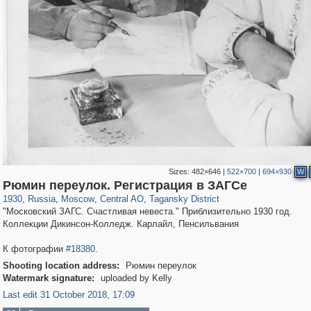
Sizes:
482×646
|
522×700
|
694×930
W
319,779
1,406,257
159,978
8,286
29,243
5,916
10,738
402
Рюмин переулок. Регистрация в ЗАГСе
1930
,
Russia
,
Moscow
,
Central AO
,
Tagansky District
"Московский ЗАГС. Счастливая невеста." Приблизительно 1930 год.
Коллекции Дикинсон-Колледж. Карлайл, Пенсильвания
К фотографии
#18380
.
Shooting location address:
Рюмин переулок
Watermark signature:
uploaded by Kelly
Last edit 31 October 2018, 17:09