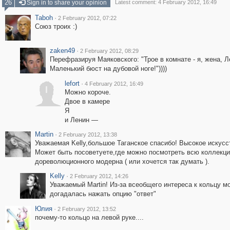
26
Sign in to share your opinion
Latest comment: 4 February 2012, 16:49
Taboh
·
2 February 2012, 07:22
Союз троих :)
zaken49
·
2 February 2012, 08:29
Перефразируя Маяковского: "Трое в комнате - я, жена, Л
Маленький бюст на дубовой ноге!"))))
lefort
·
4 February 2012, 16:49
l
Можно короче.
Двое в камере
Я
и Ленин —
Martin
·
2 February 2012, 13:38
Уважаемая Kelly,большое Таганское спасибо! Высокое искусс
Может быть посоветуете,где можно посмотреть всю коллекци
дореволюционного модерна ( или хочется так думать ).
Kelly
·
2 February 2012, 14:26
Уважаемый Martin! Из-за всеобщего интереса к кольцу мо
догадалась нажать опцию "ответ"
Юлия
·
2 February 2012, 13:52
почему-то кольцо на левой руке....