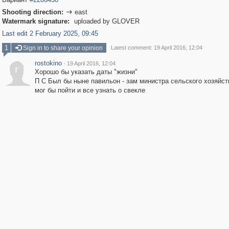
Shooting direction:
east

Watermark signature:
uploaded by GLOVER
Last edit 2 February 2025, 09:45
1
Sign in to share your opinion
Latest comment: 19 April 2016, 12:04
rostokino
·
19 April 2016, 12:04
r
Хорошо бы указать даты "жизни"
П С Был бы ныне павильон - зам министра сельского хозяйст
мог бы пойти и все узнать о свекле