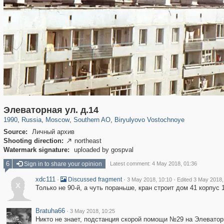
319,882
1,407,368
8,286
21,648
29,248
390
777
17
Элеваторная ул. д.14
1990
,
Russia
,
Moscow
,
Southern AO
,
Biryulyovo Vostochnoye
Source:
Личный архив
Shooting direction:
northeast

Watermark signature:
uploaded by gospval
6
Sign in to share your opinion
Latest comment: 4 May 2018, 01:36
xdc111
·
·
·
Discussed fragment
3 May 2018, 10:10
Edited 3 May 2018,
x
Только не 90-й, а чуть пораньше, кран строит дом 41 корпус 
Bratuha66
·
3 May 2018, 10:25
Никто не знает, подстанция скорой помощи №29 на Элеватор