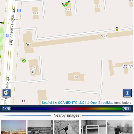
2
Leaflet
| ©
SCANEX ITC LLC
| ©
OpenStreetMap
contributors
1826
2000
Nearby images