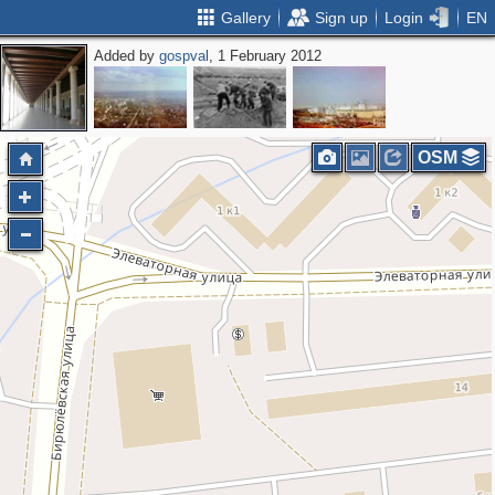
Gallery
Sign up
Login
EN
Added by
gospval
, 1 February 2012
OSM