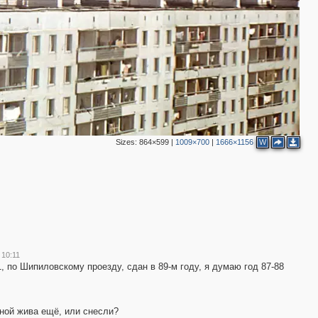
Sizes:
864×599
|
1009×700
|
1666×1156
W
 10:11
1, по Шипиловскому проезду, сдан в 89-м году, я думаю год 87-88
ной жива ещё, или снесли?