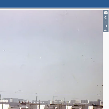
1
11
4k