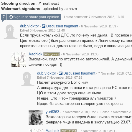
Shooting direction:
northeast

Watermark signature:
uploaded by aznazn
7
Sign in to share your opinion
Latest comment: 7 November 2018, 13:45
dub.vicktor
·
·
·
Discussed fragment
6 November 2018, 11:39
d
Edited 6 November 2018, 11:40
Если труба котельной ДПС ,то почему нет дыма . В поселке 
Цветметзолото ( был расположен правее к Ленинскому на ме
правительственных домов газа не было, вода и канализация 
Aachick
·
6 November 2018, 13:35
Выходной, судя по отсутствию автомобилей. А дежурный
шинели посидит. ))
dub.vicktor
·
·
Discussed fragment
7 November 2018, 07:1
d
Edited 7 November 2018, 07:19
Насчет дежурного Бог с ним.
А аппаратура для вышки и стационарная РС тоже в
ЦО в этом доме тогда еще не было
И еще. Это ,что-- тренировка альпинистов ?
Вроде бы эскалаторная галерея уже построена
yur6363
·
·
7 November 2018, 07:23
Edited 7 November 20
Эскалаторная галерея была начата строительс
феврале м-це и введена в эксплуатацию 23.07.1
Aachick
·
·
7 November 2018, 08:11