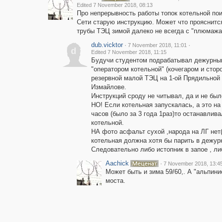
Edited 7 November 2018, 08:13
Про непрерывность работы топок котельной по
Сети старую инструкцию. Может что прояснитс
трубы ТЭЦ зимой далеко не всегда с "плюмажа
dub.vicktor
·
·
7 November 2018, 11:01
d
Edited 7 November 2018, 11:15
Будучи студентом подрабатывал дежурны
"оператором котельной" (кочегаром и стор
резервной малой ТЭЦ на 1-ой Прядильной
Измайлове.
Инструкций сроду не читывал, да и не был
НО! Если котельная запускалась, а это на 
часов (было за 3 года 1раз)то останавлива
котельной.
НА фото асфальт сухой ,народа на ЛГ нет(
котельная должна хотя бы парить в дежур
Следовательно либо истопник в запое , ли
Aachick
·
7 November 2018, 13:4
Может быть и зима 59/60,. А "альпини
моста.