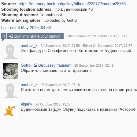
Source:
https://memory-book.ua/gallery/albums/23077?image=28730
Shooting location address:
пр.Буденновский 48
Shooting direction:
southeast

Watermark signature:
uploaded by Gotto
Last edit 4 May 2025, 04:38
4
Sign in to share your opinion
Latest comment: 20 October 2017, 15:17
mishail_k
·
·
24 September 2017, 21:56
Edited 24 September 2017, 21:57
m
Это фасад по Серафимовича. Хотя может и Буденновский...
Gotto
·
·
Discussed fragment
25 September 2017, 02:41
Обратите внимание на этот фрагмент.
mishail_k
·
25 September 2017, 07:18
m
Я и хотел посмотреть есть гранитные розетки на пилястрах р
elgarik
·
20 October 2017, 15:17
Будённовский 17(Дом Обуви) подсказка в названии "Астория"