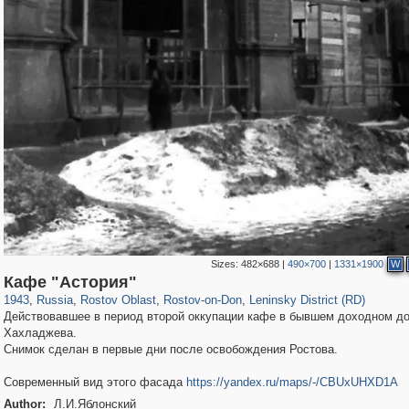
Sizes:
482×688
|
490×700
|
1331×1900
W
31,027
1,407,328
475
29,248
15,480
153
5,506
75
Кафе "Астория"
1943
,
Russia
,
Rostov Oblast
,
Rostov-on-Don
,
Leninsky District (RD)
Действовавшее в период второй оккупации кафе в бывшем доходном д
Хахладжева.
Снимок сделан в первые дни после освобождения Ростова.
Современный вид этого фасада
https://yandex.ru/maps/-/CBUxUHXD1A
Author:
Л.И.Яблонский