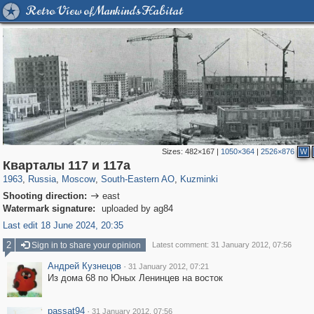
Retro View of Mankind's Habitat
Sizes:
482×167
|
1050×364
|
2526×876
W
319,882
1,407,325
8,286
11,379
29,248
197
1,133
31
Кварталы 117 и 117а
1963
,
Russia
,
Moscow
,
South-Eastern AO
,
Kuzminki
Shooting direction:
east

Watermark signature:
uploaded by ag84
Last edit 18 June 2024, 20:35
2
Sign in to share your opinion
Latest comment: 31 January 2012, 07:56
Андрей Кузнецов
·
31 January 2012, 07:21
Из дома 68 по Юных Ленинцев на восток
passat94
·
31 January 2012, 07:56