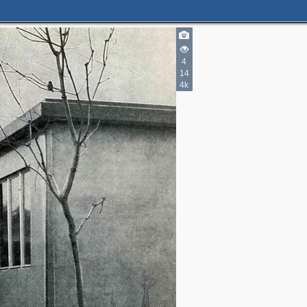
2
4
14
4k