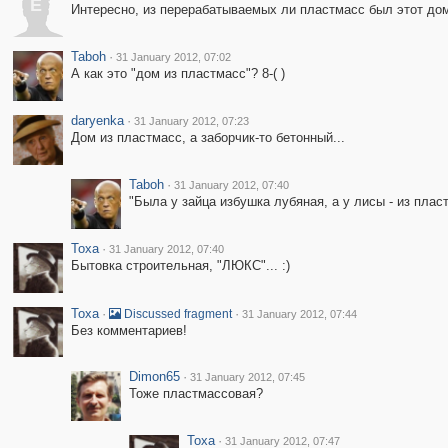
E
Интересно, из перерабатываемых ли пластмасс был этот до
Taboh
·
31 January 2012, 07:02
А как это "дом из пластмасс"? 8-( )
daryenka
·
31 January 2012, 07:23
Дом из пластмасс, а заборчик-то бетонный...
Taboh
·
31 January 2012, 07:40
"Была у зайца избушка лубяная, а у лисы - из пласт
Toxa
·
31 January 2012, 07:40
Бытовка строительная, "ЛЮКС"... :)
Toxa
·
·
Discussed fragment
31 January 2012, 07:44
Без комментариев!
Dimon65
·
31 January 2012, 07:45
Тоже пластмассовая?
Toxa
·
31 January 2012, 07:47