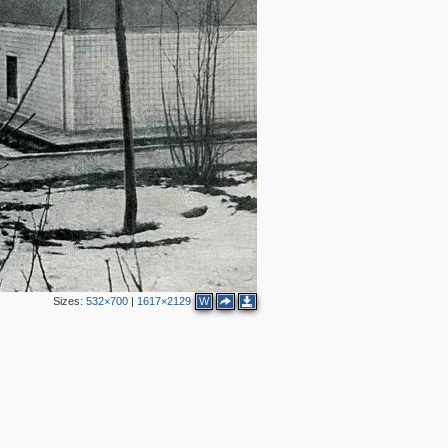
Sizes:
532×700
|
1617×2129
W