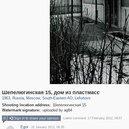
319,861
1,406,849
8,286
11,379
29,243
197
2,931
80
Шепелюгинская 15, дом из пластмасс
1963
,
Russia
,
Moscow
,
South-Eastern AO
,
Lefortovo
Shooting location address:
Шепелюгинская 15
Watermark signature:
uploaded by ag84
9
Sign in to share your opinion
Latest comment: 17 February 2012, 18:57
Egor
·
31 January 2012, 06:35