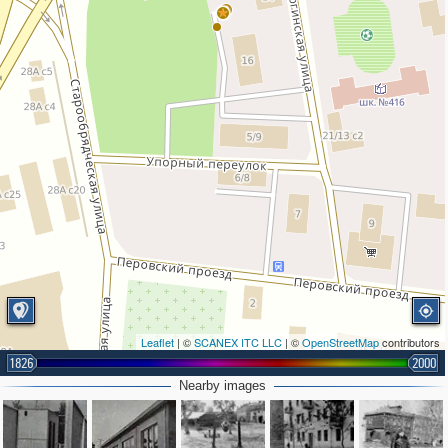
2
Leaflet
| ©
SCANEX ITC LLC
| ©
OpenStreetMap
contributors
1826
2000
Nearby images