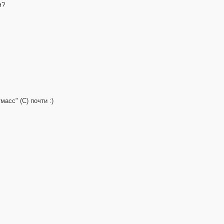
м?
масс" (С) почти :)