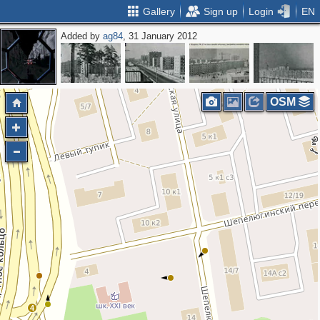
Gallery
Sign up
Login
EN
Added by
ag84
, 31 January 2012
OSM
4