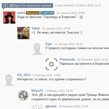
18
Sign in to share your opinion
Latest comment: 21 March 2025, 11:17
redvit
·
31 January 2012, 01:06
Кадр из фильма "Однажды в Борисово" :-)))
Taboh
·
31 January 2012, 04:58
+1. Не вижу автоматов Томсона :)
Egor
·
31 January 2012, 06:31
E
У правого господина томми-ган вполне мож
Photosnob
·
26 November 2012, 14:59
Паренька застрелили в Борисове 
KR_1974
·
1 February 2012, 13:56
K
Интересно, а сейчас это здание сохранилось?
Mitya79
·
1 February 2012, 16:49
Этот ДК и находящийся рядом храм Троицы Живонач
сохранялся один из деревенских домов, но не увере
gipronis
·
18 February 2022, 21:08