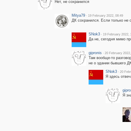
Нет, не сохранился
Mitya79
·
19 February 2022, 08:49
ДК сохранился. Если только не 
SNok3
·
19 February 2022, 
Да не, сегодня мимо пр
gipronis
·
20 February 2022,
Там вообще-то разгово
не о здании бывшего Д
SNok3
·
20 Febr
Я здесь отвеч
gipro
Я зн