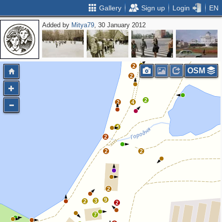
Gallery
Sign up
Login
EN
Added by
Mitya79
, 30 January 2012
2
2
OSM
2
2
2
4
4
2
2
2
2
9
3
2
2
7