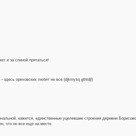
ет и за спиной прятаться!
- здесь ореховских любят не все.(djkmysq gthtdjl)
альной, кажется, единственные уцелевшие строения деревни Борисово.
н, что он все еще на месте.