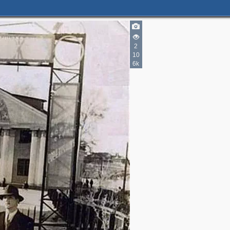
2
10
6k
3