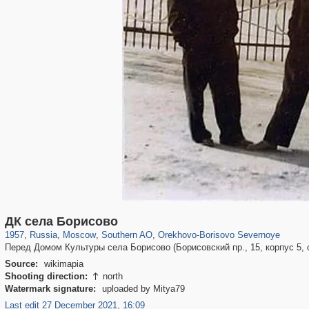
319,864
1,406,716
8,286
21,648
29,243
390
3,004
75
ДК села Борисово
1957
,
Russia
,
Moscow
,
Southern AO
,
Orekhovo-Borisovo Severnoye
Перед Домом Культуры села Борисово (Борисовский пр., 15, корпус 5, с
Source:
wikimapia
Shooting direction:
north

Watermark signature:
uploaded by Mitya79
Last edit 27 December 2021, 16:09