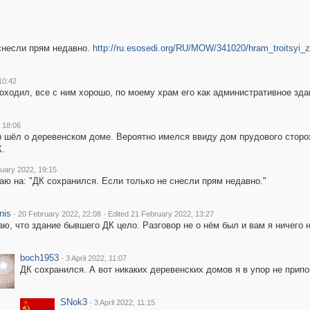
снесли прям недавно.
http://ru.esosedi.org/RU/MOW/341020/hram_troitsyi_
10:42
оходил, все с ним хорошо, по моему храм его как административное зда
 18:06
р шёл о деревенском доме. Вероятно имелся ввиду дом прудового сторож
К.
uary 2022, 19:15
аю на: "ДК сохранился. Если только не снесли прям недавно."
nis
·
·
20 February 2022, 22:08
Edited 21 February 2022, 13:27
аю, что здание бывшего ДК цело. Разговор не о нём был и вам я ничего 
boch1953
·
3 April 2022, 11:07
ДК сохранился. А вот никаких деревенских домов я в упор не припом
SNok3
·
3 April 2022, 11:15