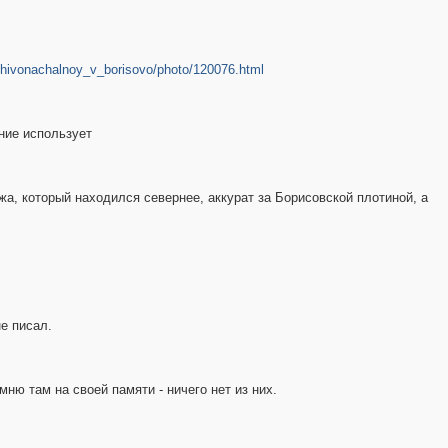
zhivonachalnoy_v_borisovo/photo/120076.html
ние использует
а, который находился севернее, аккурат за Борисовской плотиной, а
не писал.
ню там на своей памяти - ничего нет из них.