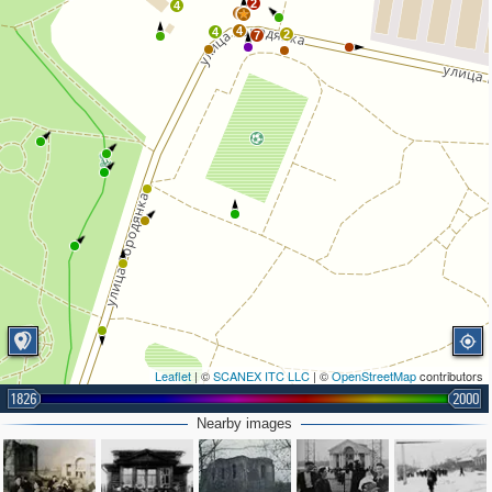
2
4
2
4
4
2
7
Leaflet
| ©
SCANEX ITC LLC
| ©
OpenStreetMap
contributors
1826
2000
Nearby images
2