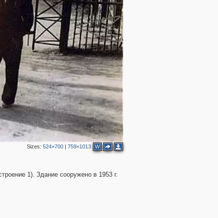
2
2
Sizes:
524×700
|
759×1013
W
троение 1). Здание сооружено в 1953 г.