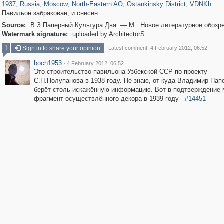
1937
,
Russia
,
Moscow
,
North-Eastern AO
,
Ostankinsky District
,
VDNKh
Павильон забракован, и снесен.
Source:
В.З.Паперный Культура Два. — М.: Новое литературное обозре
Watermark signature:
uploaded by ArchitectorS
1
Sign in to share your opinion
Latest comment: 4 February 2012, 06:52
boch1953
·
4 February 2012, 06:52
Это строительство павильона Узбекской ССР по проекту
С.Н.Полупанова в 1938 году. Не знаю, от куда Владимир Пап
берёт столь искажённую информацию. Вот в подтверждение 
фрагмент осуществлённого декора в 1939 году -
#14451