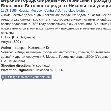
Верхние городские ряды - Истерийский проход (
319,780
1,406,255
159,978
8,286
29,243
5,916
53,034
2,283
Большого Ветошного ряда от Никольской улицы
1883
–
1886
,
Russia
,
Moscow
,
Central AO
,
Tverskoy District
«Помещаемые здесь виды московских городских рядов, в настоящее в
отчасти уже сломанных, сняты с некоторыми внутренностями их ещё д
воспоследования в 1886 году распоряжения об их закрытии. В снимках 
представляются в том виде, каком они находились в течение весьма до
времени.
Н. Н-в. [Н.А.Найденов]
Август 1890 г.»
Author:
«Шерер, Набгольц и К»
Source:
«Виды некоторых городских местностей, храмов, примечател
зданий и других сооружений. Москва. Городские ряды. 1890» (Издание
Н.А.Найденова)
Shooting direction:
southeast

Watermark signature:
uploaded by 1_9_6_3
0
Sign in to share your opinion