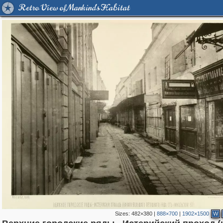
Retro View of Mankind's Habitat
Sizes:
482×380
|
888×700
|
1902×1500
W