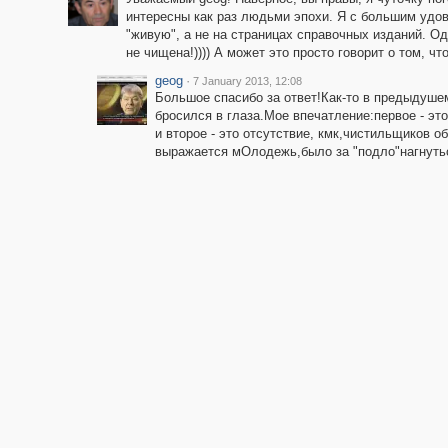
интересны как раз людьми эпохи. Я с большим удов
"живую", а не на страницах справочных изданий. Од
не чищена!)))) А может это просто говорит о том, ч
geog
·
7 January 2013, 12:08
Большое спасибо за ответ!Как-то в предыдушем
бросился в глаза.Мое впечатление:первое - эт
и второе - это отсутствие, кмк,чистильщиков о
выражается мОлодежь,было за "подло"нагнуться