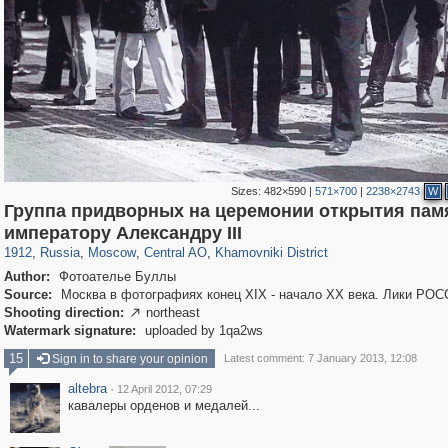
Sizes:
482×590
|
571×700
|
2238×2743
W
Группа придворных на церемонии открытия пам
319,878
1,407,289
160,021
8,286
29,248
5,916
19,395
722
императору Александру III
1912
,
Russia
,
Moscow
,
Central AO
,
Khamovniki District
Author:
Фотоателье Буллы
Source:
Москва в фотографиях конец XIX - начало XX века. Лики РОС
Shooting direction:
northeast

Watermark signature:
uploaded by 1qa2ws
15
Sign in to share your opinion
Latest comment: 7 January 2013, 12:08
altebra
·
12 April 2012, 07:29
кавалеры орденов и медалей...