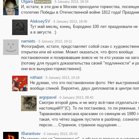
Olgara
·
5 January 2013, 18:34
И, кстати, в эти дни в Москве проходили торжества, посвящ
столетию Победы в Отечественной войне 1812 года! Праздни
AlekseySV
·
5 January 2013, 18:46
Тут май месяц, конец. Бородино 100 лет праздновали не 
а в августе. :)
narniets
·
5 January 2013, 19:11
Фотография, кстати, представляет собой скан с художествен
открытки или её копии. Может оказаться, что фото вообще
постановочное и позировавшие вовсе не те кто указан на заг
(потому для пущего доказательства своей "подлинности" и р
они все вычурно-торжественно).
rothast
·
5 January 2013, 19:18
Не думаю, что это постановочное фото. Нет выстроенной
вообще спиной. Вероятно, двух дипломатов в центре поп
argopavel
·
6 January 2013, 08:42
Смотрю второй день и не могу всё-таки отделаться от
настоящий!!!"(C). То ли постановка, то ли ряженые,
Тараканова написана красками со свинцом из 1980 г
такая, что чётко задник пустили в разблюр, сознат
персон.....Странное, странное ощущение....
IBarantsev
·
6 January 2013, 05:42
По моему это не "придворные", а обычные военные и чиновни