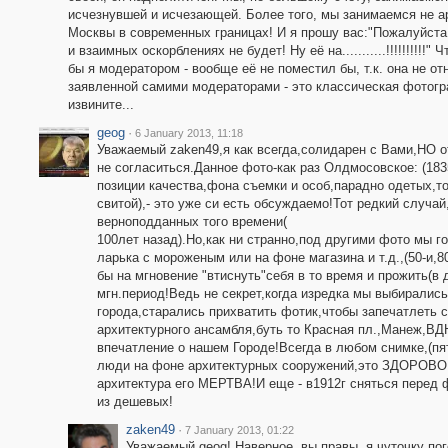
исчезнувшей и исчезающей. Более того, мы занимаемся не ар
Москвы в современных границах! И я прошу вас:"Пожалуйста!
и взаимных оскорблениях не будет! Ну её на...........!!!!!!!!!
бы я модератором - вообще её не поместил бы, т.к. она не о
заявленной самими модераторами - это классическая фотогра
извините...
geog
·
6 January 2013, 11:18
Уважаемый zaken49,я как всегда,солидарен с Вами,НО 
не согласиться.Данное фото-как раз Олдмосовское: (183
позиции качества,фона съемки и особ,парадно одетых,т
свитой),- это уже си есть обсуждаемо!Тот редкий случа
верноподданных того времени(
100лет назад).Но,как ни странно,под другими фото мы г
ларька с мороженым или на фоне магазина и т.д.,(50-и,
бы на мгновение "втиснуть"себя в то время и прожить(в
мгн.период!Ведь не секрет,когда изредка мы выбиралис
города,старались прихватить фотик,чтобы запечатлеть 
архитектурного ансамбля,буть то Красная пл.,Манеж,ВД
впечатление о нашем Городе!Всегда в любом снимке,(пя
люди на фоне архитектурных сооружений,это ЗДОРОВО!
архитектура его МЕРТВА!И еще - в1912г сняться перед 
из дешевых!
zaken49
·
7 January 2013, 01:22
Уважаемый geog! Наверное, вы правы, я чуточку по