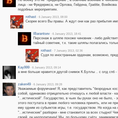
лица - ни Фредерикса, ни Орлова, Гейдена, Граббе, Воейкова
подобных мероприятиях.
rothast
·
6 January 2013, 08:00
Скорее всего Вы правы. А ждут они как раз прибытия имп
IBarantsev
·
6 January 2013, 18:41
Персонаж в шляпе похоже чиновник - либо действит
тайный советник, т.к. такие шляпы полагались толь
rothast
·
7 January 2013, 02:36
Судя по иностранным орденам, возможно, пред
Kay999
·
6 January 2013, 09:14
а мне больше нравится другой снимок К.Буллы .. с олд спб -
zaken49
·
6 January 2013, 09:28
Уважаемые форумчане! Я, как представитель "безродных кос
собой, одинаково отрицательно отношусь к любой власти - к
"...истической". Государство, в чьих бы руках оно не было, -
этого постулата в праве любого человека принять, или не пр
ему одним из субьектов игры, т.е. государством. Но когда н
"...истические" разборки - мне становится за всех стыдно! Ч
своей, он надполитичен! Мы, по большому счёту, занимаемся