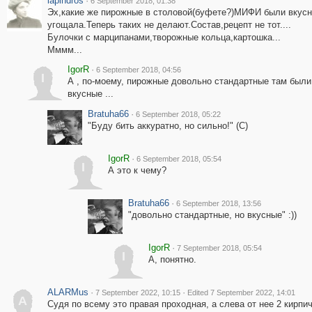
lapindros
·
6 September 2018, 01:38
Эх,какие же пирожные в столовой(буфете?)МИФИ были вкусн
угощала.Теперь таких не делают.Состав,рецепт не тот....
Булочки с марципанами,творожные кольца,картошка...
Мммм...
IgorR
·
6 September 2018, 04:56
I
А , по-моему, пирожные довольно стандартные там были
вкусные ...
Bratuha66
·
6 September 2018, 05:22
"Буду бить аккуратно, но сильно!" (С)
IgorR
·
6 September 2018, 05:54
I
А это к чему?
Bratuha66
·
6 September 2018, 13:56
"довольно стандартные, но вкусные" :))
IgorR
·
7 September 2018, 05:54
I
А, понятно.
ALARMus
·
·
7 September 2022, 10:15
Edited 7 September 2022, 14:01
A
Судя по всему это правая проходная, а слева от нее 2 кирп