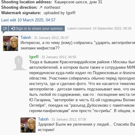
Shooting location address:
Каширское шоссе, дом 31
Shooting direction:
northeast

Watermark signature:
uploaded by IgorR
Last edit 10 March 2025, 04:57
18
Sign in to share your opinion
Latest comment: 14 September 2022, 08:26
Taboh
·
31 January 2012, 05:07
Интересно, а по чему (кому) собрались "ударять автопробегом
экипажи мифистов??
IgorR
·
31 January 2012, 06:55
I
Тогда в бывшем Красногвардейском районе г.Москвы бы
автолюбителей, в котором были также и сотрудники МИ
периодически куда-либо ездил по Подмосковью и близ
областям. Участники собирались обычно перед проходн
института, где и сделано фото. Что же касается тематик
автопробегов - детская память подсказывает мне, что он
быть любой по содержанию, как-то : посещение места г
Ю.Гагарина, "автопробег в честь 61-ой годовщины Велик
Октября", поездка на "разъезд Дубосеково с памятником
героям-панфиловцам" или просто "по-грибы". В общем, как
Taboh
·
31 January 2012, 07:05
Здорово! Были же увлечения у людей... Спасибо Ва
историю!