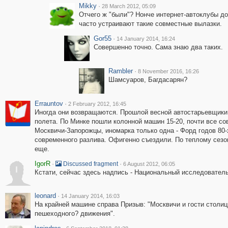
Mikky
·
28 March 2012, 05:09
Отчего ж "были"? Нонче интернет-автоклубы д
часто устраивают такие совместные вылазки.
Gor55
·
14 January 2014, 16:24
Совершенно точно. Сама знаю два таких.
Rambler
·
8 November 2016, 16:26
Шамсуаров, Багдасарян?
Errauntov
·
2 February 2012, 16:45
Иногда они возвращаются. Прошлой весной автостарьевщики у
полета. По Минке пошли колонной машин 15-20, почти все сов
Москвичи-Запорожцы, иномарка только одна - Форд годов 80-х
современного разлива. Офигенно съездили. По теплому сезо
еще.
IgorR
·
·
Discussed fragment
6 August 2012, 06:05
I
Кстати, сейчас здесь надпись - Национальный исследовател
leonard
·
14 January 2014, 16:03
На крайней машине справа Призыв: "Москвичи и гости столи
пешеходного? движения".