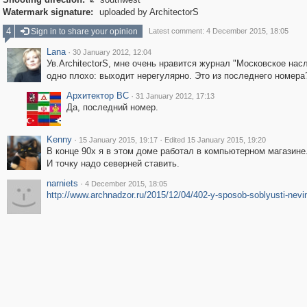

Watermark signature:
uploaded by ArchitectorS
4
Sign in to share your opinion
Latest comment: 4 December 2015, 18:05
Lana
·
30 January 2012, 12:04
Ув.ArchitectorS, мне очень нравится журнал "Московское нас
одно плохо: выходит нерегулярно. Это из последнего номера
Архитектор ВС
·
31 January 2012, 17:13
Да, последний номер.
Kenny
·
·
15 January 2015, 19:17
Edited 15 January 2015, 19:20
В конце 90х я в этом доме работал в компьютерном магазине
И точку надо северней ставить.
narniets
·
4 December 2015, 18:05
http://www.archnadzor.ru/2015/12/04/402-y-sposob-soblyusti-nevi