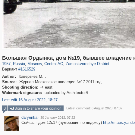
319,780
1,406,448
159,978
8,286
29,243
5,916
6,190
211
Большая Ордынка, дом №19, бывшее владение 
1957
,
Russia
,
Moscow
,
Central AO
,
Zamoskvorechye District
Вариант
#1616529
Author:
Каверзнев М.Г.
Source:
Журнал Московское наследие №17 2011 год
Shooting direction:
east

Watermark signature:
uploaded by ArchitectorS
Last edit 16 August 2022, 18:27
3
Sign in to share your opinion
Latest comment: 6 August 2023, 07:07
daryenka
·
30 January 2012, 07:22
Сейчас - дом 12с17 (нумерация по яндексу)
http://maps.yand