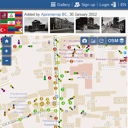
Gallery
Sign up
Login
EN
Added by
Архитектор ВС
, 30 January 2012
3
2
2
5
3
3
2
2
3
2
3
OSM
2
3
3
3
3
4
3
2
2
4
3
7
3
2
2
2
3
2
4
2
4
3
2
4
4
4
21
2
5
8
2
6
3
2
2
2