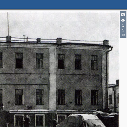
1
5
1k
3
2
2
3
5
3
4
3
3
3