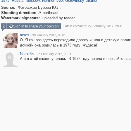
1973
,
Russia
,
Moscow
,
Northern AO
,
Golovinsky District
Source:
Фотоархив Бурова Ю.Л.
Shooting direction:
northeast

Watermark signature:
uploaded by reader
2
Sign in to share your opinion
Latest comment: 27 February 2017, 20:11
tasos
·
30 January 2012, 06:01
О. Я как раз здесь переходила дорогу и шла в детскую полик
дочкой- она родилась в 1973 году! Чудеса!
Natali65
·
27 February 2017, 20:11
N
А я в этой школе училась. В 1972 году пошла в первый класс