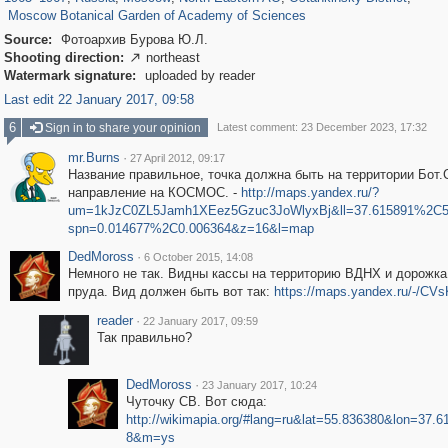
Moscow Botanical Garden of Academy of Sciences
Source:
Фотоархив Бурова Ю.Л.
Shooting direction:
northeast

Watermark signature:
uploaded by reader
Last edit 22 January 2017, 09:58
6
Sign in to share your opinion
Latest comment: 23 December 2023, 17:32
mr.Burns
·
27 April 2012, 09:17
Название правильное, точка должна быть на территории Бот.
направление на КОСМОС. -
http://maps.yandex.ru/?
um=1kJzC0ZL5Jamh1XEez5Gzuc3JoWlyxBj&ll=37.615891%2C5
spn=0.014677%2C0.006364&z=16&l=map
DedMoross
·
6 October 2015, 14:08
Немного не так. Видны кассы на территорию ВДНХ и дорожка
пруда. Вид должен быть вот так:
https://maps.yandex.ru/-/C
reader
·
22 January 2017, 09:59
Так правильно?
DedMoross
·
23 January 2017, 10:24
Чуточку СВ. Вот сюда:
http://wikimapia.org/#lang=ru&lat=55.836380&lon=37.
8&m=ys