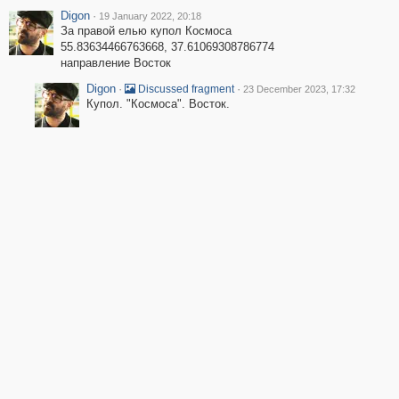
Digon
·
19 January 2022, 20:18
За правой елью купол Космоса
55.83634466763668, 37.61069308786774
направление Восток
Digon
·
·
Discussed fragment
23 December 2023, 17:32
Купол. "Космоса". Восток.