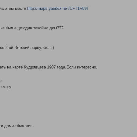
 на этом месте
http://maps.yandex.ru/-/CFT1R69T
улке был еще один такойже дом???
ое 2-ой Вятский переулок. :-)
деть на карте Кудрявцева 1907 года.Если интересно.
24
е могу
 и домик был жив.