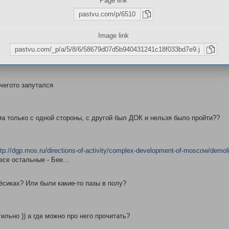
Page link
ому на кухню из комнаты не пройти?
Image link
од через комнату, у которой одна стена граничила с ванной и комнатой
было, только через описанные выше варианты...
 чегото запутался
ма только с одной стороны, с другой был ДОК и нельзя было пройти??
ttp://dgp.mos.ru/directions-of-activity/complex-development-of-moscow/demoli
все остальные - Бее...
ёсиках? Или были какие-то пазы в полу?
ильно )) а где можно про него прочитать?