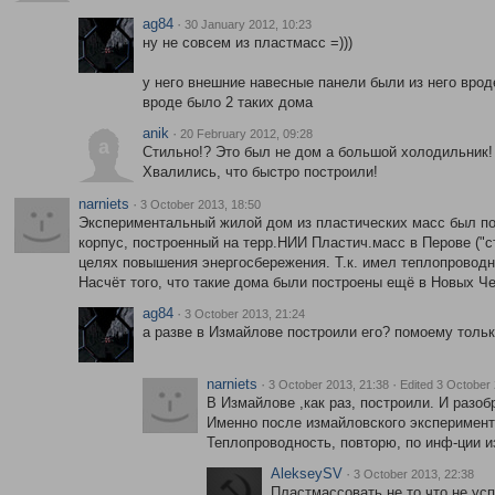
ag84
·
30 January 2012, 10:23
ну не совсем из пластмасс =)))
у него внешние навесные панели были из него врод
вроде было 2 таких дома
anik
·
20 February 2012, 09:28
a
Стильно!? Это был не дом а большой холодильник! 
Хвалились, что быстро построили!
narniets
·
3 October 2013, 18:50
Экспериментальный жилой дом из пластических масс был пост
корпус, построенный на терр.НИИ Пластич.масс в Перове ("с
целях повышения энергосбережения. Т.к. имел теплопроводн
Насчёт того, что такие дома были построены ещё в Новых Чер
ag84
·
3 October 2013, 21:24
а разве в Измайлове построили его? помоему тольк
narniets
·
·
3 October 2013, 21:38
Edited 3 October 
В Измайлове ,как раз, построили. И разоб
Именно после измайловского эксперимент
Теплопроводность, повторю, по инф-ции и
AlekseySV
·
3 October 2013, 22:38
Пластмассовать не то что не усп