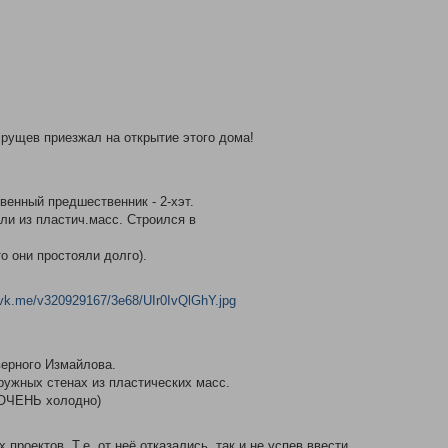
Хрущев приезжал на открытие этого дома!
венный предшественник - 2-хэт.
ли из пластич.масс. Строился в
о они простояли долго).
.vk.me/v320929167/3e68/UIr0IvQlGhY.jpg
еверного Измайлова.
ружных стенах из пластических масс.
о ОЧЕНЬ холодно)
проектов. Т.е. от неё отказались, так и не успев ввести