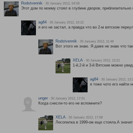
Rodstvennik
·
30 January 2012, 04:59
Этот дом по моему стоял в глубине дворов, приблизительно
ag84
·
30 January 2012, 10:22
я его не застал, а правда что во 2-м вятском пере
Rodstvennik
·
30 January 2012, 11:48
Вот этого не знаю. Я даже не знаю что так
XELA
·
30 January 2012, 13:21
1-й,2-й и 3-й Вятские можно уви
ag84
·
30 January 2012, 13:
я тоже чото его найти н
unger
·
30 January 2012, 17:01
u
Когда снесли-то его не вспомните?
XELA
·
30 January 2012, 17:08
Лесопилка в 1999-ом еще стояла.А значит