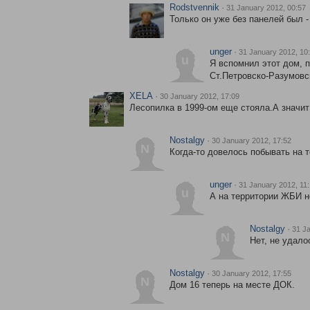
Rodstvennik
·
31 January 2012, 00:57
Только он уже без панелей был -
unger
·
31 January 2012, 10
u
Я вспомнил этот дом, п
Ст.Петровско-Разумовс
XELA
·
30 January 2012, 17:09
Лесопилка в 1999-ом еще стояла.А значит
Nostalgy
·
30 January 2012, 17:52
N
Когда-то довелось побывать на 
unger
·
31 January 2012, 11
u
А на территории ЖБИ н
Nostalgy
·
31 Ja
N
Нет, не удало
Nostalgy
·
30 January 2012, 17:55
N
Дом 16 теперь на месте ДОК.