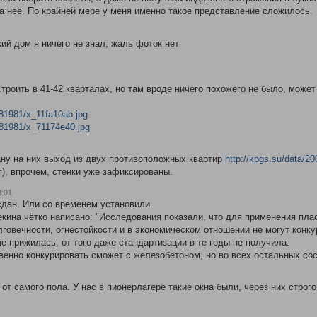
на неё. По крайней мере у меня именно такое представление сложилось.
ий дом я ничего не знал, жаль фоток нет
троить в 41-42 кварталах, но там вроде ничего похожего не было, може
81981/x_11fa10ab.jpg
81981/x_71174e40.jpg
лану на них выход из двух противоположных квартир
http://kpgs.su/data/2
г), впрочем, стенки уже зафиксированы.
3:01
сдан. Или со временем установили.
екина чётко написано: "Исследования показали, что для применения пла
олговечности, огнестойкости и в экономическом отношении не могут конк
е прижилась, от того даже стандартизации в те годы не получила.
венно конкурировать сможет с железобетоном, но во всех остальных со
 от самого пола. У нас в пионерлагере такие окна были, через них строг