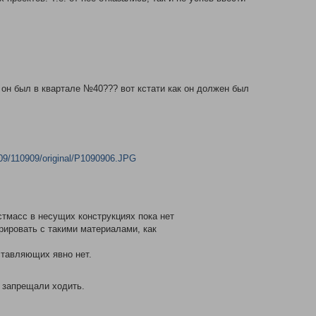
т он был в квартале №40??? вот кстати как он должен был
009/110909/original/P1090906.JPG
стмасс в несущих конструкциях пока нет
урировать с такими материалами, как
ставляющих явно нет.
о запрещали ходить.