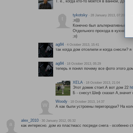
Т. е., когда кто-то моется в ванной, друг
tykotsky
·
28 January 2013, 07:20
t
;о)))
Конечно был альтернативный прох
Отдельного прохода в кухню не 
;о)
ag84
·
4 October 2013, 15:41
так когда дом отселили и когда снесли? я
ag84
·
18 October 2013, 05:29
теперь я понял почему все фото этого до
XELA
·
18 October 2013, 21:04
Этот домик стоит.А вот дом 22
h
Б - снесут.Шеф сказал А,значит 
Woody
·
18 October 2013, 14:37
W
А как были устроены перегородки? На кол
alex_2010
·
30 January 2012, 05:32
a
как интересно. дом из пластмасс посреди снега - особенно ст