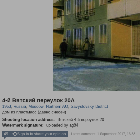
319,878
1,407,206
8,286
22,544
29,248
598
835
9
4-й Вятский переулок 20A
1963
,
Russia
,
Moscow
,
Northern AO
,
Savyolovsky District
дом из пластмасс (давно снесен)
Shooting location address:
Вятский 4-й переулок 20
Watermark signature:
uploaded by ag84
49
Sign in to share your opinion
Latest comment: 1 September 2017, 13:33