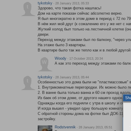
tykotsky
·
28 January 2013, 05:33
t
Здорово, что такая фотка нашлась!
Дом на карте показан сейчас абсолютно верно.
Я был многократно в этом доме в период с 72 по 79
В нём жил мой друг (к сожалению его у же нет с на
Жуткий холод был только на лестничной клетке (она
двери.
Переход между этажами был по балкону, "через ул
На этаже было 3 квартиры.
В квартире было так же тепло как и в любой другой
Woody
·
17 October 2013, 20:34
W
А как это переход между этажами по балк
tykotsky
·
28 January 2013, 05:44
t
Особенностью это дома были не "пластмассовые" в
1. Внутрикомнатные перегородки. Их можно было п
2. В ванне была только ванна и 60 см проход вдол
Sh
Из баек об этом доме, от другого нашего однокласс
Однажды когда его подняли с утра в школу и он по
И когда вышел - увидел одну большую комнату, вме
С обратной стороны дома на фотке был ДОК-11, по
застройку.
Rodstvennik
·
28 January 2013, 05:51