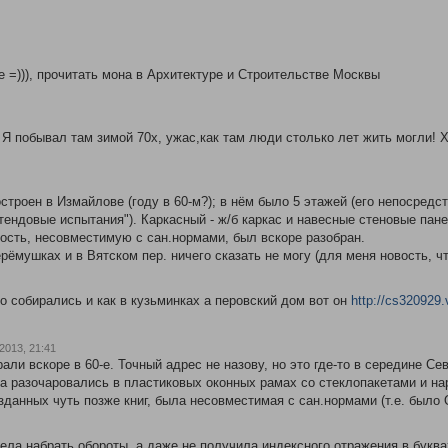
е =))), прочитать мона в Архитектуре и Строительстве Москвы
Я побывал там зимой 70х, ужас,как там люди столько лет жить могли! 
роен в Измайлове (году в 60-м?); в нём было 5 этажей (его непосредст
тендовые испытания"). Каркасный - ж/б каркас и навесные стеновые пане
ость, несовместимую с сан.нормами, был вскоре разобран.
ёмушках и в Вятском пер. ничего сказать не могу (для меня новость, чт
о собирались и как в кузьминках а перовский дом вот он
http://cs320929
2013, 21:41
рали вскоре в 60-е. Точный адрес не назову, но это где-то в середине С
а разочаровались в пластиковых оконных рамах со стеклопакетами и на
зданных чуть позже книг, была несовместимая с сан.нормами (т.е. был
ела набрать обороты, а даже не получила индексного отражения в буквах 