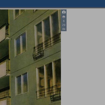
6
29
8k