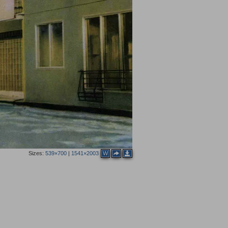
Sizes:
539×700
|
1541×2003
W