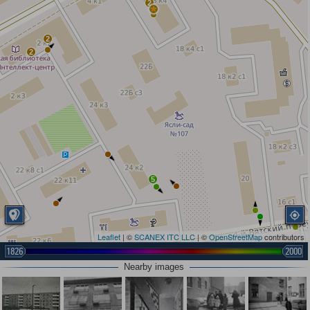
2
2
2
5
Leaflet
| ©
SCANEX ITC LLC
| ©
OpenStreetMap
contributors
1826
2000
Nearby images