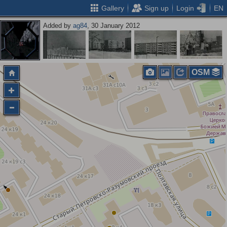
Gallery
Sign up
Login
EN
Added by
ag84
, 30 January 2012
OSM