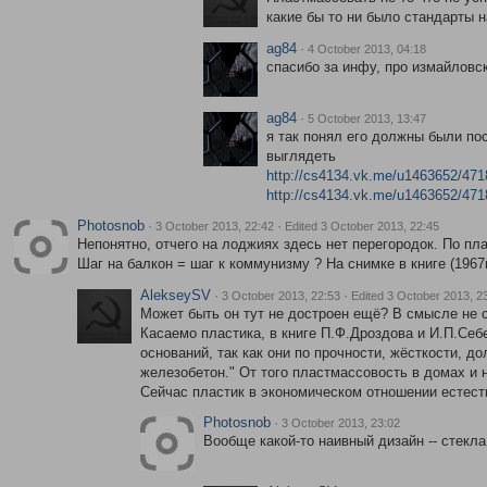
какие бы то ни было стандарты 
ag84
·
4 October 2013, 04:18
спасибо за инфу, про измайловск
ag84
·
5 October 2013, 13:47
я так понял его должны были пос
выглядеть
http://cs4134.vk.me/u1463652/471
http://cs4134.vk.me/u1463652/471
Photosnob
·
·
3 October 2013, 22:42
Edited 3 October 2013, 22:45
Непонятно, отчего на лоджиях здесь нет перегородок. По п
Шаг на балкон = шаг к коммунизму ? На снимке в книге (1967
AlekseySV
·
·
3 October 2013, 22:53
Edited 3 October 2013, 2
Может быть он тут не достроен ещё? В смысле не 
Касаемо пластика, в книге П.Ф.Дроздова и И.П.Себ
оснований, так как они по прочности, жёсткости, д
железобетон." От того пластмассовость в домах и н
Сейчас пластик в экономическом отношении естест
Photosnob
·
3 October 2013, 23:02
Вообще какой-то наивный дизайн -- стекла