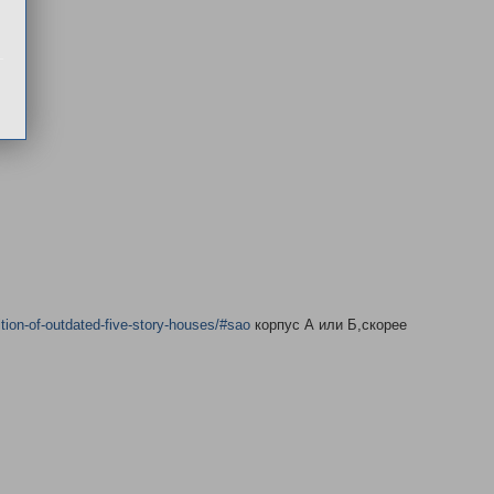
.
tion-of-outdated-five-story-houses/#sao
корпус А или Б,скорее