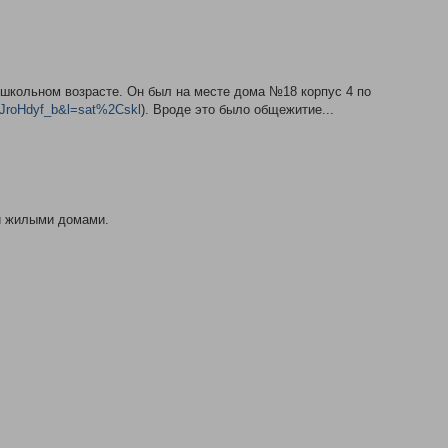
в школьном возрасте. Он был на месте дома №18 корпус 4 по
roHdyf_b&l=sat%2Cskl
). Вроде это было общежитие...
ли жилыми домами.