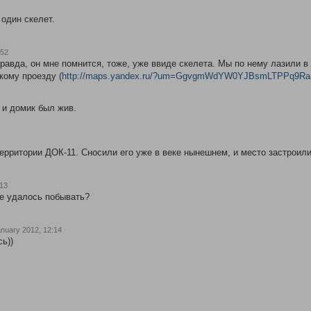
 один скелет.
:52
равда, он мне помнится, тоже, уже ввиде скелета. Мы по нему лазили 
кому проезду (
http://maps.yandex.ru/?um=GgvgmWdYW0YJBsmLTPPq9RaJ
 и домик был жив.
территории ДОК-11. Сносили его уже в веке нынешнем, и место застрои
:13
е удалось побывать?
nuary 2012, 12:14
сь))