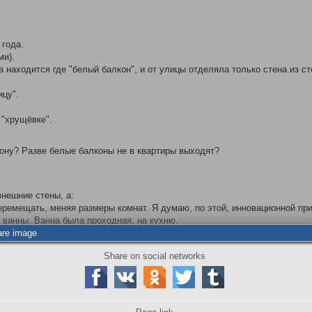
 года.
ми).
 находится где "белый балкон", и от улицы отделяла только стена из ст
ицу".
 "хрущёвке".
ону? Разве белые балконы не в квартиры выходят?
нешние стены, а:
еремещать, меняя размеры комнат. Я думаю, по этой, инновационной при
ь ванны. Ванна была проходная, на кухню.
are image
ника, из параллельного класса.
шёл умываться, то услышал грохот...
Share on social networks
сто 2-х маленьких. Передвижная стена - рухнула. на его кровать. Пост
сле приватизации, новые (или старые) хозяева умело распорядились сво