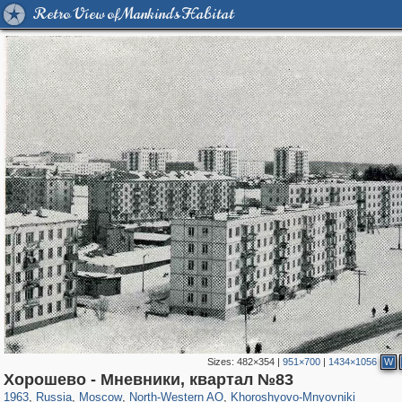
Retro View of Mankind's Habitat
Sizes:
482×354
|
951×700
|
1434×1056
W
319,716
1,405,929
8,286
8,080
29,243
112
2,367
28
Хорошево - Мневники, квартал №83
1963
,
Russia
,
Moscow
,
North-Western AO
,
Khoroshyovo-Mnyovniki