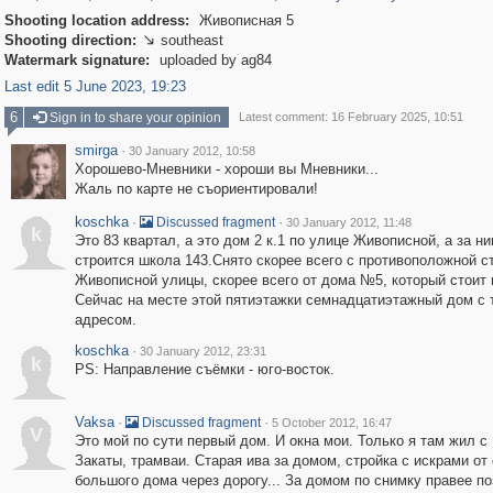
Shooting location address:
Живописная 5
Shooting direction:
southeast

Watermark signature:
uploaded by ag84
Last edit 5 June 2023, 19:23
6
Sign in to share your opinion
Latest comment: 16 February 2025, 10:51
smirga
·
30 January 2012, 10:58
Хорошево-Мневники - хороши вы Мневники...
Жаль по карте не съориентировали!
koschka
·
·
Discussed fragment
30 January 2012, 11:48
k
Это 83 квартал, а это дом 2 к.1 по улице Живописной, а за н
строится школа 143.Снято скорее всего с противоположной с
Живописной улицы, скорее всего от дома №5, который стоит н
Сейчас на месте этой пятиэтажки семнадцатиэтажный дом с 
адресом.
koschka
·
30 January 2012, 23:31
k
PS: Направление съёмки - юго-восток.
Vaksa
·
·
Discussed fragment
5 October 2012, 16:47
V
Это мой по сути первый дом. И окна мои. Только я там жил с 
Закаты, трамваи. Старая ива за домом, стройка с искрами от
большого дома через дорогу... За домом по снимку правее п