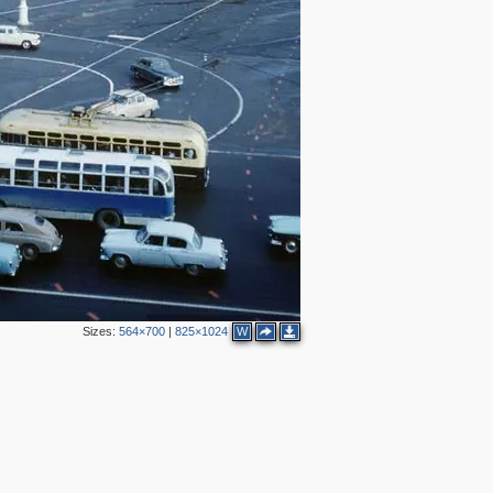
4
2
2
6
2
6
1
Sizes:
564×700
|
825×1024
W
2
4
3
1
3