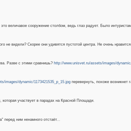
 это величавое сооружение столбом, ведь глаз радует. Было интуристам
ого не видели? Скорее они удивятся пустотой центра. Не очень нравится
тва. Разве с этими сравнишь?
http://www.unisvet.ru/assets/images/dynami
sets/images/dynamic/1173421535_p_15.jpg
перевернуть, похоже возникнет га
и, которая участвует в парадах на Красной Площади.
а" перед ним ненамного отстаёт...