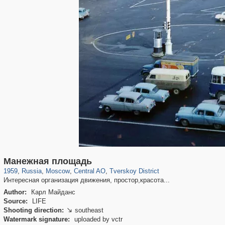
319,882
1,407,361
160,021
8,286
29,248
5,916
53,055
2,283
Манежная площадь
1959
,
Russia
,
Moscow
,
Central AO
,
Tverskoy District
Интересная организация движения, простор,красота...
Author:
Карл Майданс
Source:
LIFE
Shooting direction:
southeast

Watermark signature:
uploaded by vctr