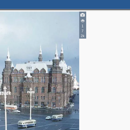
7
4
12
1
32
1
7
2k
21
2
3
5
2
2
2