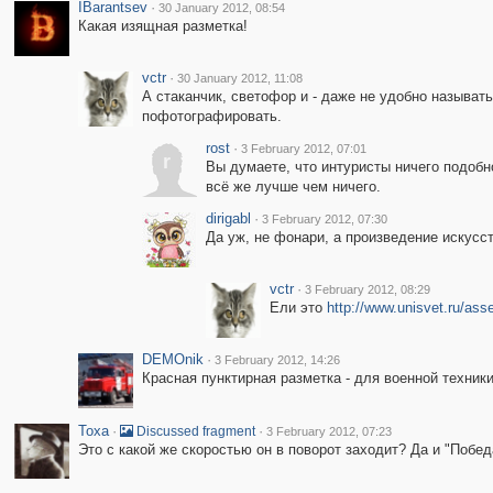
IBarantsev
·
30 January 2012, 08:54
Какая изящная разметка!
vctr
·
30 January 2012, 11:08
А стаканчик, светофор и - даже не удобно называть
пофотографировать.
rost
·
3 February 2012, 07:01
r
Вы думаете, что интуристы ничего подобн
всё же лучше чем ничего.
dirigabl
·
3 February 2012, 07:30
Да уж, не фонари, а произведение искусс
vctr
·
3 February 2012, 08:29
Ели это
http://www.unisvet.ru/as
DEMOnik
·
3 February 2012, 14:26
Красная пунктирная разметка - для военной техник
Toxa
·
·
Discussed fragment
3 February 2012, 07:23
Это с какой же скоростью он в поворот заходит? Да и "Побед