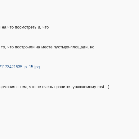
 на что посмотреть и, что
 то, что построили на месте пустыря-площади, но
c/1173421535_p_15.jpg
рмония с тем, что не очень нравится уважаемому rost :-)