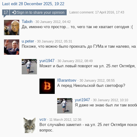
Last edit 28 December 2025, 19:22
17
Sign in to share your opinion
Latest comment: 17 April 2016, 17:43
Taboh
·
30 January 2012, 04:42
Да, именно что простор... то, чего так не хватает сегодня :(
u.peter
·
30 January 2012, 05:31
Похоже, что можно было проехать до ГУМа и там налево, на
yuri1947
·
30 January 2012, 08:49
Может и был левый поворот на ул. 25 лет Октября,
IBarantsev
·
30 January 2012, 08:55
А перед Никольской был светофор?
yuri1947
·
30 January 2012, 10:10
Я даже не знаю был ли там вооб
vctr
·
11 March 2012, 12:36
Вот случайно заметил - на ул. 25 лет Октября пох
вопрос.