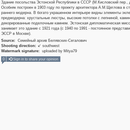
Здание посольства Эстонской Республики в СССР (М.Кисловский пер., д
Особняк построен в 1903 году по проекту архитектора А.М.Щеглова в с
раннего модерна. В богато украшенном интерьере видны элементы экле
предмодерна: хрустальные люстры, высокие потолки с лепниной, ками
декорированные поделочным камнем. Эстонская дипломатическая мис
занимает это здание с 1921 года (с 1940 по 1991 - постоянное представ
ЭССР в Москве).
Source:
Семейный архив Белявских-Сегалович
Shooting direction:
southwest

Watermark signature:
uploaded by Mitya79
0
Sign in to share your opinion