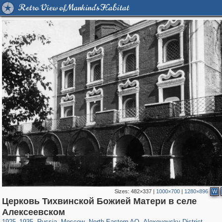
Retro View of Mankind's Habitat
Sizes:
482×337
|
1000×700
|
1280×896
W
Церковь Тихвинской Божией Матери в селе
319,882
1,407,363
8,286
24,495
29,248
250
1,906
12
Алексеевском
1925
–
1935
,
Russia
,
Moscow
,
North-Eastern AO
,
Alexeyevsky District