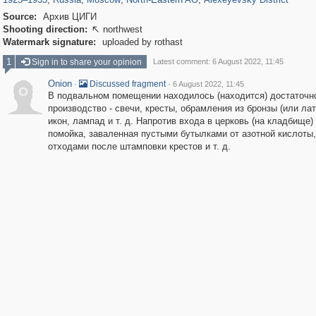
Source:
Архив ЦИГИ
Shooting direction:
northwest

Watermark signature:
uploaded by rothast
1
Sign in to share your opinion
Latest comment: 6 August 2022, 11:45
Onion
·
·
Discussed fragment
6 August 2022, 11:45
O
В подвальном помещении находилось (находится) достаточн
производство - свечи, кресты, обрамления из бронзы (или ла
икон, лампад и т. д. Напротив входа в церковь (на кладбище)
помойка, заваленная пустыми бутылками от азотной кислоты,
отходами после штамповки крестов и т. д.