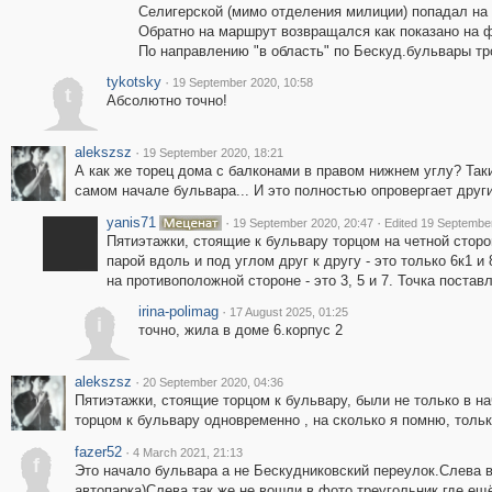
Селигерской (мимо отделения милиции) попадал на
Обратно на маршрут возвращался как показано на ф
По направлению "в область" по Бескуд.бульвары тр
tykotsky
·
19 September 2020, 10:58
t
Абсолютно точно!
alekszsz
·
19 September 2020, 18:21
А как же торец дома с балконами в правом нижнем углу? Так
самом начале бульвара... И это полностью опровергает друг
yanis71
·
·
19 September 2020, 20:47
Edited 19 Septembe
Пятиэтажки, стоящие к бульвару торцом на четной сторон
парой вдоль и под углом друг к другу - это только 6к1 и 
на противоположной стороне - это 3, 5 и 7. Точка постав
irina-polimag
·
17 August 2025, 01:25
i
точно, жила в доме 6.корпус 2
alekszsz
·
20 September 2020, 04:36
Пятиэтажки, стоящие торцом к бульвару, были не только в н
торцом к бульвару одновременно , на сколько я помню, только
fazer52
·
4 March 2021, 21:13
f
Это начало бульвара а не Бескудниковский переулок.Слева 
автопарка)Слева так же не вошли в фото треугольник где ещ