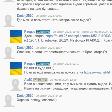
по провой стороне на фото вдалеке виден Торговый центр и 
башни в начале бульвара...
Dmitrij2510
·
20 March 2024, 09:52
D
Где можно посмотреть это историческое видео?
Pirogov
·
·
20 March 2024, 10:41
Edited 20 March 2024, 1
Здесь видно:
https://sun9-23.userapi.com/c4185/u2110636
(с) 1967. Г. Епифанов, ЦСДФ. Из фонда РГАКФД, г. Красн
Dmitrij2510
·
20 March 2024, 11:37
D
Спасибо, а если нет возможности поехать в Красногорск?)
Pirogov
·
20 March 2024, 12:10
На нет и суда нет :)
Но есть ещё возможность поискать на
https://www.net-film
Alx52
·
20 March 2024, 12:19
A
Если он оцифрован ими, то у них можно купить видео. Или
Ищите на разных площадках, куда видео выкладывают. 
Dmitrij2510
·
20 March 2024, 14:28
D
Хорошо, поищу, спасибо )