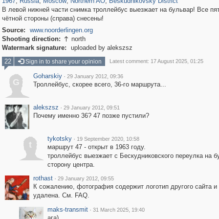
1967
,
Russia
,
Moscow
,
Northern AO
,
Beskudnikovsky District
В левой нижней части снимка троллейбус выезжает на бульвар! Все пя
чётной стороны (справа) снесены!
Source:
www.noorderlingen.org
Shooting direction:
north

Watermark signature:
uploaded by alekszsz
22
Sign in to share your opinion
Latest comment: 17 August 2025, 01:25
Goharskiy
·
29 January 2012, 09:36
G
Троллейбус, скорее всего, 36-го маршрута...
alekszsz
·
29 January 2012, 09:51
Почему именно 36? 47 позже пустили?
tykotsky
·
19 September 2020, 10:58
t
маршрут 47 - открыт в 1963 году.
троллейбус выезжает с Бескудниковского переулка на б
сторону центра.
rothast
·
29 January 2012, 09:55
К сожалению, фотография содержит логотип другого сайта и
удалена. См. FAQ.
maks-transmit
·
31 March 2025, 19:40
ага)