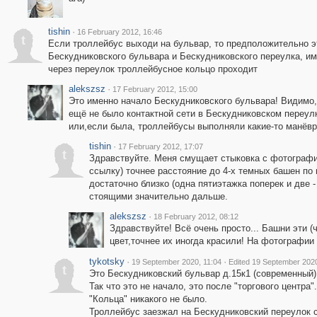
tishin
·
16 February 2012, 16:46
t
Если троллейбус выходи на бульвар, то предположительно э
Бескудниковского бульвара и Бескудниковского переулка, и
через переулок троллейбусное кольцо проходит
alekszsz
·
17 February 2012, 15:00
Это именно начало Бескудниковского бульвара! Видимо,
ещё не было контактной сети в Бескудниковском переул
или,если была, троллейбусы выполняли какие-то манёвр
tishin
·
17 February 2012, 17:07
t
Здравствуйте. Меня смущает стыковка с фотографие
ссылку) точнее расстояние до 4-х темных башен по
достаточно близко (одна пятиэтажка поперек и две 
стоящими значительно дальше.
alekszsz
·
18 February 2012, 08:12
Здравствуйте! Всё очень просто... Башни эти
цвет,точнее их иногда красили! На фотографии 
tykotsky
·
·
19 September 2020, 11:04
Edited 19 September 2020
t
Это Бескудниковский бульвар д.15к1 (современный)
Так что это не начало, это после "торгового центра".
"Кольца" никакого не было.
Троллейбус заезжал на Бескудниковский переулок с