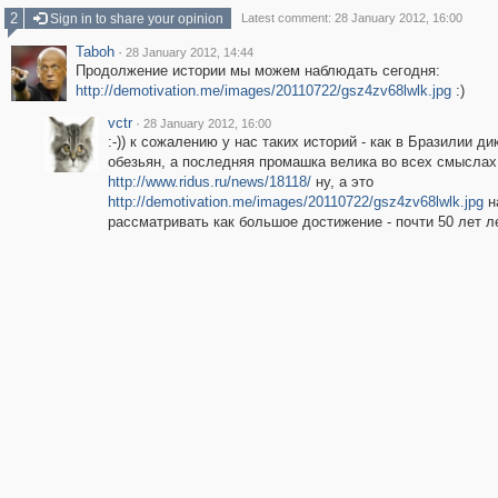
2
Sign in to share your opinion
Latest comment: 28 January 2012, 16:00
Taboh
·
28 January 2012, 14:44
Продолжение истории мы можем наблюдать сегодня:
http://demotivation.me/images/20110722/gsz4zv68lwlk.jpg
:)
vctr
·
28 January 2012, 16:00
:-)) к сожалению у нас таких историй - как в Бразилии ди
обезьян, а последняя промашка велика во всех смыслах
http://www.ridus.ru/news/18118/
ну, а это
http://demotivation.me/images/20110722/gsz4zv68lwlk.jpg
н
рассматривать как большое достижение - почти 50 лет лет