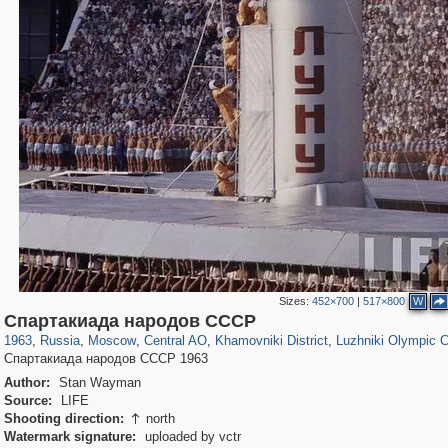
Sizes:
452×700
|
517×800
W
319,780
1,406,450
159,978
8,286
29,243
5,916
19,394
722
1,456
11
Спартакиада народов СССР
1963
,
Russia
,
Moscow
,
Central AO
,
Khamovniki District
,
Luzhniki Olympic 
Спартакиада народов СССР 1963
Author:
Stan Wayman
Source:
LIFE
Shooting direction:
north

Watermark signature:
uploaded by vctr