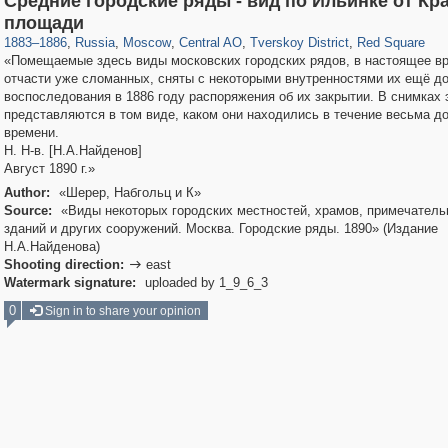
Средние городские ряды - вид по Ильинке от Кр
319,779
1,406,257
159,978
8,286
29,243
5,916
53,034
2,283
4,135
154
площади
1883
–
1886
,
Russia
,
Moscow
,
Central AO
,
Tverskoy District
,
Red Square
«Помещаемые здесь виды московских городских рядов, в настоящее в
отчасти уже сломанных, сняты с некоторыми внутренностями их ещё д
воспоследования в 1886 году распоряжения об их закрытии. В снимках 
представляются в том виде, каком они находились в течение весьма до
времени.
Н. Н-в. [Н.А.Найденов]
Август 1890 г.»
Author:
«Шерер, Набгольц и К»
Source:
«Виды некоторых городских местностей, храмов, примечател
зданий и других сооружений. Москва. Городские ряды. 1890» (Издание
Н.А.Найденова)
Shooting direction:
east

Watermark signature:
uploaded by 1_9_6_3
0
Sign in to share your opinion