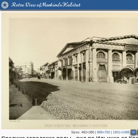
Retro View of Mankind's Habitat
Sizes:
482×380
|
888×700
|
1901×1498
W