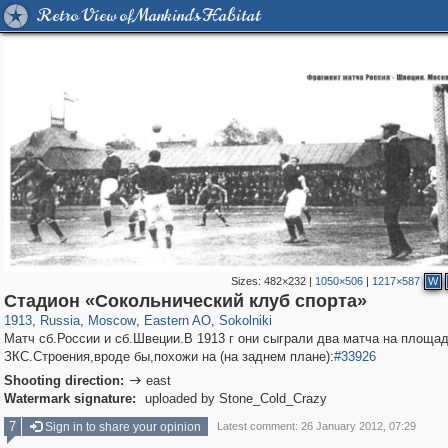
Retro View of Mankind's Habitat
Sizes:
482×232
|
1050×506
|
1217×587
W
319,779
1,406,257
8,286
20,925
29,243
306
5,622
49
Стадион «Сокольнический клуб спорта»
1913
,
Russia
,
Moscow
,
Eastern AO
,
Sokolniki
Матч сб.России и сб.Швеции.В 1913 г они сыграли два матча на площа
ЗКС.Строения,вроде бы,похожи на (на заднем плане):
#33926
Shooting direction:
east

Watermark signature:
uploaded by Stone_Cold_Crazy
7
Sign in to share your opinion
Latest comment: 26 January 2012, 07:29