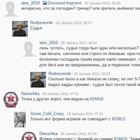
alex_2010
·
·
Discussed fragment
26 January 2012, 05:55
a
интересно, что за господин? тренер? или зритель выбежал на 
Rodstvennik
·
26 January 2012, 05:57
Судья
alex_2010
·
26 January 2012, 06:04
a
лень гуглить, судья тогда был один или несколько? 
там бегали, хаотично или строго по боковым. просто
ботиночки господина своим видом какбэ намекают, 
для бега они не предназначены, да и пиджачок тоже 
Rodstvennik
·
26 January 2012, 06:23
Сколько было и как бежали не скажу, но лет 5-
видел кадры хроники - судья был почти такой ж
Danushka
·
26 January 2012, 07:12
Точка у других ворот, они видны на
#24418
Stone_Cold_Crazy
·
26 January 2012, 07:16
Только вот форма игроков не совпадает с
#33913
Danushka
·
26 January 2012, 07:29
Форма совпадает с формой на снимке
#24416
. Здан