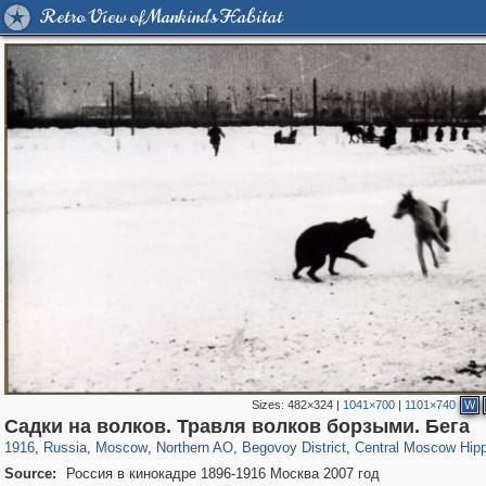
Retro View of Mankind's Habitat
Sizes:
482×324
|
1041×700
|
1101×740
W
319,716
1,405,779
8,286
22,533
29,243
598
2,821
103
368
1
Садки на волков. Травля волков борзыми. Бега
1916
,
Russia
,
Moscow
,
Northern AO
,
Begovoy District
,
Central Moscow Hip
Source:
Россия в кинокадре 1896-1916 Москва 2007 год