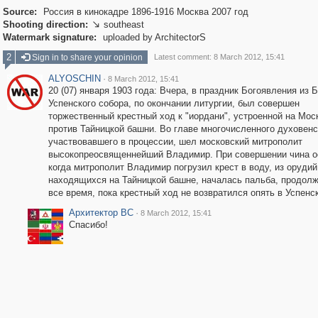
Source:
Россия в кинокадре 1896-1916 Москва 2007 год
Shooting direction:
southeast

Watermark signature:
uploaded by ArchitectorS
2
Sign in to share your opinion
Latest comment: 8 March 2012, 15:41
ALYOSCHIN
·
8 March 2012, 15:41
20 (07) января 1903 года: Вчера, в праздник Богоявления из 
Успенского собора, по окончании литургии, был совершен
торжественный крестный ход к "иордани", устроенной на Моск
против Тайницкой башни. Во главе многочисленного духовенс
участвовавшего в процессии, шел московский митрополит
высокопреосвященнейший Владимир. При совершении чина о
когда митрополит Владимир погрузил крест в воду, из орудий
находящихся на Тайницкой башне, началась пальба, продол
все время, пока крестный ход не возвратился опять в Успенс
Архитектор ВС
·
8 March 2012, 15:41
Спасибо!