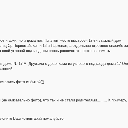
от и арки, но и дома нет. На этом месте выстроен 17-ти этажный дом.
лиц Ср.Первомайская и 13-я Парковая, а отдельное огромное спасибо за
 в свой угловой подъезд пришлось распечатать фото на память.
ы в доме № 17-А. Дружила с девочками из углового подъезда дома 17 Ол
нающий.
лекались фото съёмкой(((
е обязательно фото), что так и не стали родителями......... К примеру
азясните Ваш коментарий пожалуйсто.