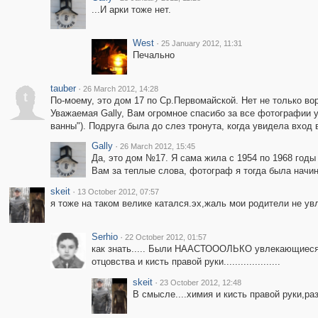
...И арки тоже нет.
West
·
25 January 2012, 11:31
Печально
tauber
·
26 March 2012, 14:28
t
По-моему, это дом 17 по Ср.Первомайской. Нет не только вор
Уважаемая Gally, Вам огромное спасибо за все фотографии у
ванны"). Подруга была до слез тронута, когда увидела вход
Gally
·
26 March 2012, 15:45
Да, это дом №17. Я сама жила с 1954 по 1968 год
Вам за теплые слова, фотограф я тогда была начи
skeit
·
13 October 2012, 07:57
я тоже на таком велике катался.эх,жаль мои родители не ув
Serhio
·
22 October 2012, 01:57
как знать..... Были НААСТОООЛЬКО увлекающиеся (н
отцовства и кисть правой руки....................
skeit
·
23 October 2012, 12:48
В смысле....химия и кисть правой руки,р