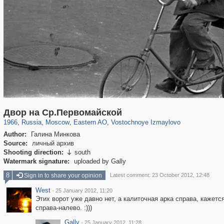
319,878
1,407,206
8,286
20,939
29,248
306
465
4
Двор на Ср.Первомайской
1966
,
Russia
,
Moscow
,
Eastern AO
,
Vostochnoye Izmaylovo
Author:
Галина Минкова
Source:
личный архив
Shooting direction:
south

Watermark signature:
uploaded by Gally
8
Sign in to share your opinion
Latest comment: 23 October 2012, 12:48
West
·
25 January 2012, 11:20
Этих ворот уже давно нет, а калиточная арка справа, кажется
справа-налево. :)))
Gally
·
25 January 2012, 11:28