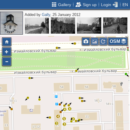
Gallery
Sign up
Login
EN
Added by
Gally
, 25 January 2012
OSM
4
4
4
5
2
3
3