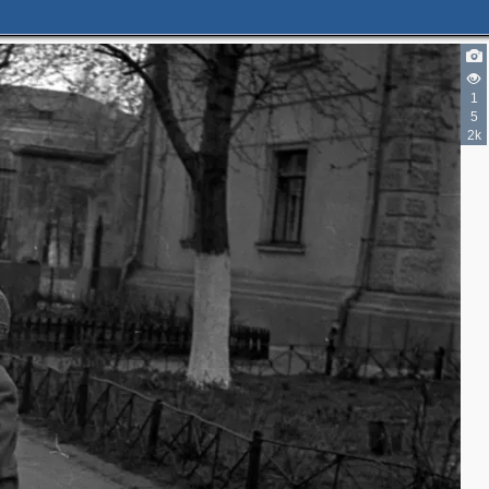
1
5
2k