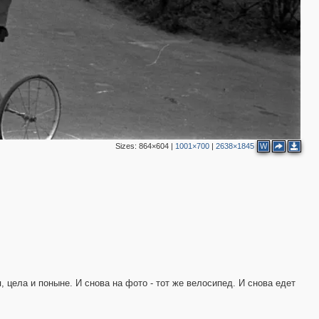
Sizes:
864×604
|
1001×700
|
2638×1845
W
, цела и поныне. И снова на фото - тот же велосипед. И снова едет