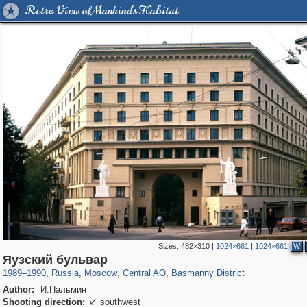
Retro View of Mankind's Habitat
Sizes:
482×310
|
1024×661
|
1024×661
W
319,864
1,406,840
160,012
8,286
29,243
5,916
13,204
520
Яузский бульвар
1989
–
1990
,
Russia
,
Moscow
,
Central AO
,
Basmanny District
Author:
И.Пальмин
Shooting direction:
southwest
