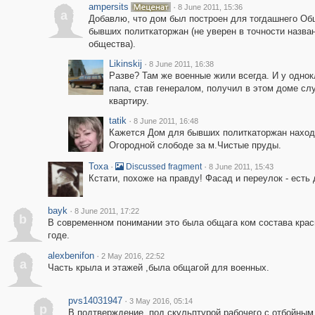
ampersits
·
8 June 2011, 15:36
a
Добавлю, что дом был построен для тогдашнего Об
бывших политкаторжан (не уверен в точности назван
общества).
Likinskij
·
8 June 2011, 16:38
Разве? Там же военные жили всегда. И у одно
папа, став генералом, получил в этом доме с
квартиру.
tatik
·
8 June 2011, 16:48
Кажется Дом для бывших политкаторжан наход
Огородной слободе за м.Чистые пруды.
Toxa
·
·
Discussed fragment
8 June 2011, 15:43
Кстати, похоже на правду! Фасад и переулок - есть д
bayk
·
8 June 2011, 17:22
b
В современном понимании это была общага ком состава крас
годе.
alexbenifon
·
2 May 2016, 22:52
a
Часть крыла и этажей ,была общагой для военных.
pvs14031947
·
3 May 2016, 05:14
p
В подтверждение, под скульптурой рабочего с отбойным