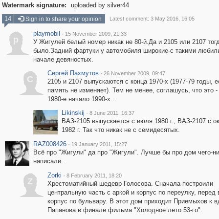
Watermark signature:
uploaded by silver44
14
Sign in to share your opinion
Latest comment: 3 May 2016, 16:05
playmobil
·
15 November 2009, 21:33
p
У Жигулей белый номер никак не 80-й.Да и 2105 или 2107 тог
было.Задний фартуки у автомобиля широкие-с такими любили
начале девяностых.
Сергей Пахмутов
·
26 November 2009, 09:47
С
2105 и 2107 выпускаются с конца 1970-х (1977-79 годы, 
память не изменяет). Тем не менее, соглашусь, что это -
1980-е начало 1990-х...
Likinskij
·
8 June 2011, 16:37
ВАЗ-2105 выпускается с июля 1980 г.; ВАЗ-2107 с о
1982 г. Так что никак не с семидесятых.
RAZ008426
·
19 January 2011, 15:27
Всё про "Жигули" да про "Жигули". Лучше бы про дом чего-н
написали...
Zorki
·
8 February 2011, 18:20
Z
Хрестоматийный шедевр Голосова. Сначала построили
центральную часть с аркой и корпус по переулку, перед 
корпус по бульвару. В этот дом приходит Приемыхов к в
Папанова в финале фильма "Холодное лето 53-го".